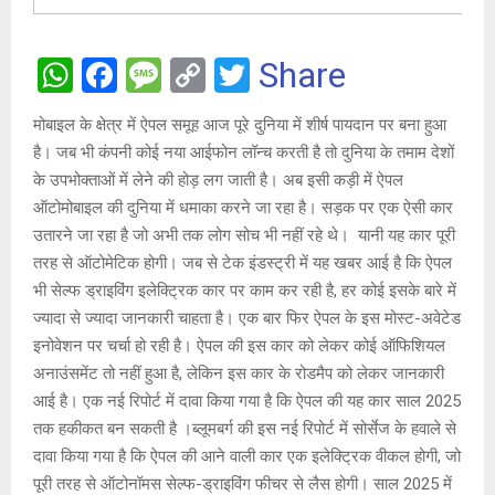
W
F
M
C
T
Share
h
a
es
o
wi
मोबाइल के क्षेत्र में ऐपल समूह आज पूरे दुनिया में शीर्ष पायदान पर बना हुआ
at
ce
s
py
tt
है। जब भी कंपनी कोई नया आईफोन लॉन्च करती है तो दुनिया के तमाम देशों
s
b
a
Li
er
के उपभोक्ताओं में लेने की होड़ लग जाती है। ‌अब इसी कड़ी में ऐपल
A
o
g
n
ऑटोमोबाइल की दुनिया में धमाका करने जा रहा है। सड़क पर एक ऐसी कार
उतारने जा रहा है जो अभी तक लोग सोच भी नहीं रहे थे। ‌ यानी यह कार पूरी
p
o
e
k
तरह से ऑटोमेटिक होगी। ‌जब से टेक इंडस्‍ट्री में यह खबर आई है कि ऐपल
p
k
भी सेल्‍फ ड्राइविंग इलेक्ट्रिक कार पर काम कर रही है, हर कोई इसके बारे में
ज्‍यादा से ज्‍यादा जानकारी चाहता है। एक बार फ‍िर ऐपल के इस मोस्‍ट-अवेटेड
इनोवेशन पर चर्चा हो रही है। ऐपल की इस कार को लेकर कोई ऑफ‍िश‍ियल
अनाउंसमेंट तो नहीं हुआ है, लेकिन इस कार के रोडमैप को लेकर जानकारी
आई है। एक नई रिपोर्ट में दावा किया गया है कि ऐपल की यह कार साल 2025
तक हकीकत बन सकती है ।ब्लूमबर्ग की इस नई रिपोर्ट में सोर्सेज के हवाले से
दावा किया गया है कि ऐपल की आने वाली कार एक इलेक्ट्रिक वीकल होगी, जो
पूरी तरह से ऑटोनॉमस सेल्‍फ-ड्राइविंग फीचर से लैस होगी। साल 2025 में