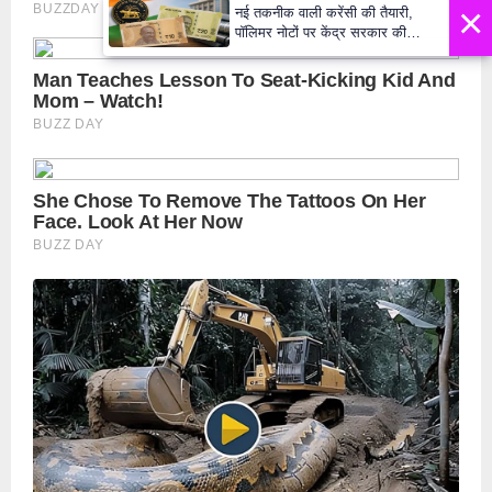
×
नई तकनीक वाली करेंसी की तैयारी,
पॉलिमर नोटों पर केंद्र सरकार की
मुहर,जल्द बाजार में दिखेंगे प्लास्टिक के
₹10 और ₹20 के नोट - Daily Lok
Manch PM Modi U