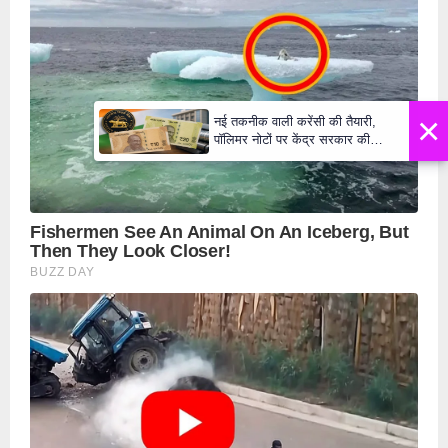
×
नई तकनीक वाली करेंसी की तैयारी,
पॉलिमर नोटों पर केंद्र सरकार की
मुहर,जल्द बाजार में दिखेंगे प्लास्टिक के
₹10 और ₹20 के नोट - Daily Lok
Manch PM Modi U