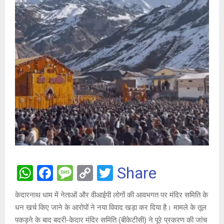
W
F
M
C
T
Share
h
a
es
o
wi
केदारनाथ धाम में नेताओं और वीआईपी लोगों की आवभगत पर मंदिर समिति के
at
ce
s
py
tt
धन खर्च किए जाने के आरोपों ने नया विवाद खड़ा कर दिया है। मामले के तूल
s
b
a
Li
er
पकड़ने के बाद बदरी-केदार मंदिर समिति (बीकेटीसी) ने पूरे प्रकरण की जांच