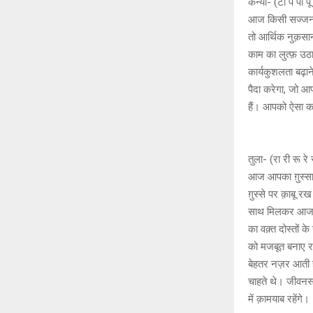
कन्या- (टो प 
आज किसी सज्जन प
तो आर्थिक नुक़सा
काम का लुत्फ़ उठा
कार्यकुशलता बढ़ान
पैदा करेगा, जो आ
हैं। आपको ऐसा कर
तुला- (रा री रू
आज आपका ग़ुस्सा 
ग़ुस्से पर क़ाबू 
साथ मिलकर आज आप
का वक़्त दोस्तों 
को मजबूत बनाए रखना
बेहतर नज़र आती ह
चाहते थे। जीवनस
में क़ामयाब रहेंगे।