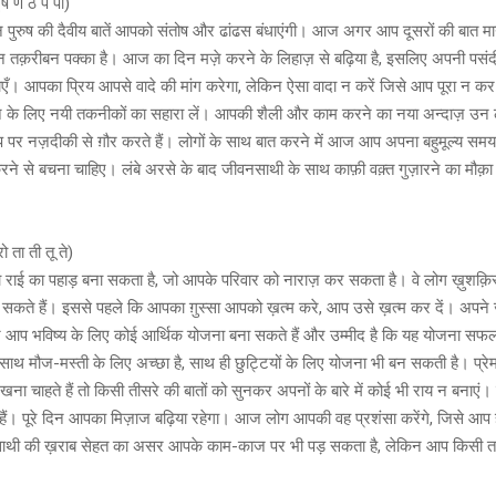
पी पू ष ण ठ पे पो)
ुरुष की दैवीय बातें आपको संतोष और ढांढस बंधाएंगी। आज अगर आप दूसरों की बात मान
न तक़रीबन पक्का है। आज का दिन मज़े करने के लिहाज़ से बढ़िया है, इसलिए अपनी पसंद
एँ। आपका प्रिय आपसे वादे की मांग करेगा, लेकिन ऐसा वादा न करें जिसे आप पूरा न क
े के लिए नयी तकनीकों का सहारा लें। आपकी शैली और काम करने का नया अन्दाज़ उन लोग
प पर नज़दीकी से ग़ौर करते हैं। लोगों के साथ बात करने में आज आप अपना बहुमूल्य समय
ने से बचना चाहिए। लंबे अरसे के बाद जीवनसाथी के साथ काफ़ी वक़्त गुज़ारने का मौक़
 रे रो ता ती तू ते)
राई का पहाड़ बना सकता है, जो आपके परिवार को नाराज़ कर सकता है। वे लोग ख़ुशक़िस्
रख सकते हैं। इससे पहले कि आपका ग़ुस्सा आपको ख़त्म करे, आप उसे ख़त्म कर दें। अपने
 भविष्य के लिए कोई आर्थिक योजना बना सकते हैं और उम्मीद है कि यह योजना सफल
के साथ मौज-मस्ती के लिए अच्छा है, साथ ही छुट्टियों के लिए योजना भी बन सकती है। प्र
 चाहते हैं तो किसी तीसरे की बातों को सुनकर अपनों के बारे में कोई भी राय न बनाएं। चीज़ें
ैं। पूरे दिन आपका मिज़ाज बढ़िया रहेगा। आज लोग आपकी वह प्रशंसा करेंगे, जिसे आप 
ाथी की ख़राब सेहत का असर आपके काम-काज पर भी पड़ सकता है, लेकिन आप किसी तरह