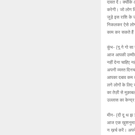
दावत दें। क्योंक
करेगी। जो लोग विद
जुड़े इस राशि के
निकलकर ऐसे लोगो
काम कर सकते हैं
कुंभ- (गू गे गो स
आज आपकी उम्मीद 
नहीं देना चाहिए 
अपनी व्यस्त दिनच
आपका दबाव कम कर
लगे लोगों के लिए
का तेज़ी से मुक़ा
उल्लास का केन्द्
मीन- (दी दू थ झ 
आज एक ख़ुशनुमा दि
न ख़र्च करें। अप