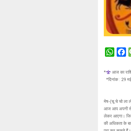
W
h
a
at
c
*
आज का रा
s
b
*दिनांक : 29 म
A
o
p
o
मेष-(चू चे चो ला 
p
k
आज आप अपनी सेहत 
लेकर आएगा। जितन
की अधिकता के बाव
पूरा कर सकते है