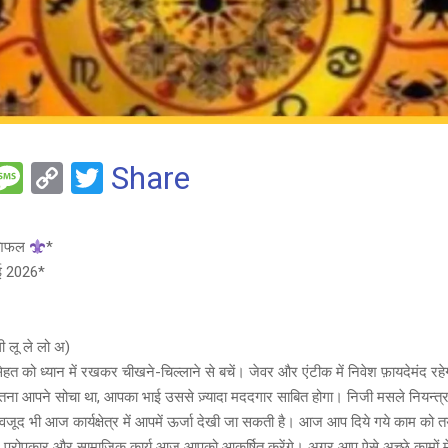
F
M
C
T
Share
es
o
wi
e
s
py
tt
शिफल
*
a
Li
er
ई 2026*
g
n
e
k
ली लू ले लो अ)
को ध्यान में रखकर चीखने-चिल्लाने से बचें। जेवर और एंटीक में निवेश फ़ायदेमंद रहेग
ा आपने सोचा था, आपका भाई उससे ज़्यादा मददगार साबित होगा। निजी मसले नियन्त्रण 
जूद भी आज कार्यक्षेत्र में आपमें ऊर्जा देखी जा सकती है। आज आप दिये गये काम को तय
ं। परोपकार और सामाजिक कार्य आज आपको आकर्षित करेंगे। अगर आप ऐसे अच्छे कामों म