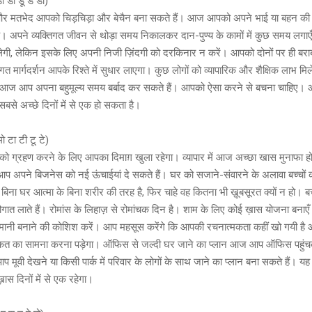
े हो डा डी डू डे डो)
 मतभेद आपको चिड़चिड़ा और बेचैन बना सकते हैं। आज आपको अपने भाई या बहन की
है। अपने व्यक्तिगत जीवन से थोड़ा समय निकालकर दान-पुण्य के कामों में कुछ समय लग
ेगी, लेकिन इसके लिए अपनी निजी ज़िंदगी को दरकिनार न करें। आपको दोनों पर ही बराबर
गत मार्गदर्शन आपके रिश्ते में सुधार लाएगा। कुछ लोगों को व्यापारिक और शैक्षिक लाभ मिल
ं आज आप अपना बहुमूल्य समय बर्बाद कर सकते हैं। आपको ऐसा करने से बचना चाहिए
बसे अच्छे दिनों में से एक हो सकता है।
ू मे मो टा टी टू टे)
ो ग्रहण करने के लिए आपका दिमाग़ खुला रहेगा। व्यापार में आज अच्छा खास मुनाफा हो
 अपने बिजनेस को नई ऊंचाईयां दे सकते हैं। घर को सजाने-संवारने के अलावा बच्चों 
 के बिना घर आत्मा के बिना शरीर की तरह है, फिर चाहे वह कितना भी ख़ूबसूरत क्यों न हो। बच्
गात लाते हैं। रोमांस के लिहाज़ से रोमांचक दिन है। शाम के लिए कोई ख़ास योजना बनाए
मानी बनाने की कोशिश करें। आप महसूस करेंगे कि आपकी रचनात्मकता कहीं खो गयी है औ
क़त का सामना करना पड़ेगा। ऑफिस से जल्दी घर जाने का प्लान आज आप ऑफिस पहुं
प मूवी देखने या किसी पार्क में परिवार के लोगों के साथ जाने का प्लान बना सकते हैं। य
़ास दिनों में से एक रहेगा।