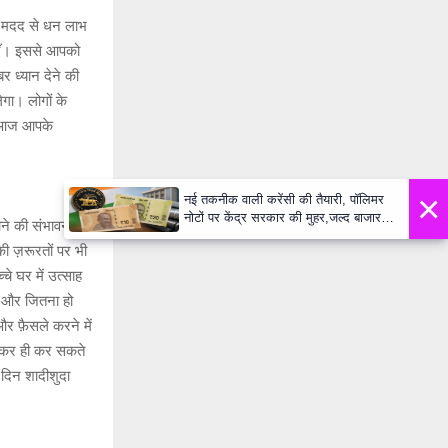
 मदद से धन लाभ
ाएँ। इससे आपको
 ध्यान देने की
ेगा। लोगों के
। आज आपके
×
नई तकनीक वाली करेंसी की तैयारी, पॉलिमर
नोटों पर केंद्र सरकार की मुहर,जल्द बाजार में
ने की संभावना
दिखेंगे प्लास्टिक के ₹10 और ₹20 के नोट -
की ज़रूरतों पर भी
Daily Lok Manch PM Modi U
चे घर में उत्साह
ँ और जितना हो
र फ़ैसले करने में
चकर ही कर सकते
ह दिन शादीशुदा