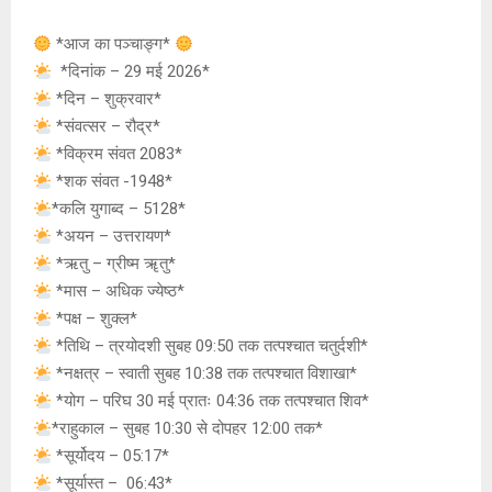
at
ce
s
py
tt
s
b
a
Li
er
*आज का पञ्चाङ्ग*
A
o
g
n
*दिनांक – 29 मई 2026*
*दिन – शुक्रवार*
p
o
e
k
*संवत्सर – रौद्र*
p
k
*विक्रम संवत 2083*
*शक संवत -1948*
*कलि युगाब्द – 5128*
*अयन – उत्तरायण*
*ऋतु – ग्रीष्म ॠतु*
*मास – अधिक ज्येष्ठ*
*पक्ष – शुक्ल*
*तिथि – त्रयोदशी सुबह 09:50 तक तत्पश्चात चतुर्दशी*
*नक्षत्र – स्वाती सुबह 10:38 तक तत्पश्चात विशाखा*
*योग – परिघ 30 मई प्रातः 04:36 तक तत्पश्चात शिव*
*राहुकाल – सुबह 10:30 से दोपहर 12:00 तक*
*सूर्योदय – 05:17*
*सूर्यास्त – 06:43*