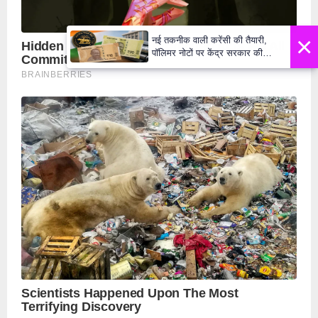
×
नई तकनीक वाली करेंसी की तैयारी,
पॉलिमर नोटों पर केंद्र सरकार की
मुहर,जल्द बाजार में दिखेंगे प्लास्टिक के
₹10 और ₹20 के नोट - Daily Lok
Manch PM Modi U