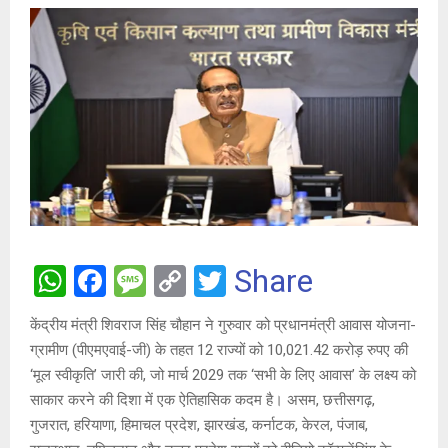
W
F
M
C
T
Share
h
a
es
o
wi
केंद्रीय मंत्री शिवराज सिंह चौहान ने गुरुवार को प्रधानमंत्री आवास योजना-
at
ce
s
py
tt
ग्रामीण (पीएमएवाई-जी) के तहत 12 राज्यों को 10,021.42 करोड़ रुपए की
s
b
a
Li
er
‘मूल स्वीकृति’ जारी की, जो मार्च 2029 तक ‘सभी के लिए आवास’ के लक्ष्य को
A
o
g
n
साकार करने की दिशा में एक ऐतिहासिक कदम है। असम, छत्तीसगढ़,
गुजरात, हरियाणा, हिमाचल प्रदेश, झारखंड, कर्नाटक, केरल, पंजाब,
p
o
e
k