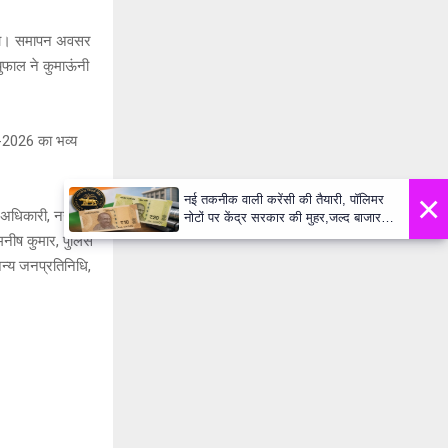
र रहा। समापन अवसर
चुफाल ने कुमाऊंनी
व-2026 का भव्य
×
नई तकनीक वाली करेंसी की तैयारी, पॉलिमर
ंद अधिकारी, नगर
नोटों पर केंद्र सरकार की मुहर,जल्द बाजार में
दिखेंगे प्लास्टिक के ₹10 और ₹20 के नोट -
 मनीष कुमार, पुलिस
Daily Lok Manch PM Modi U
न्य जनप्रतिनिधि,