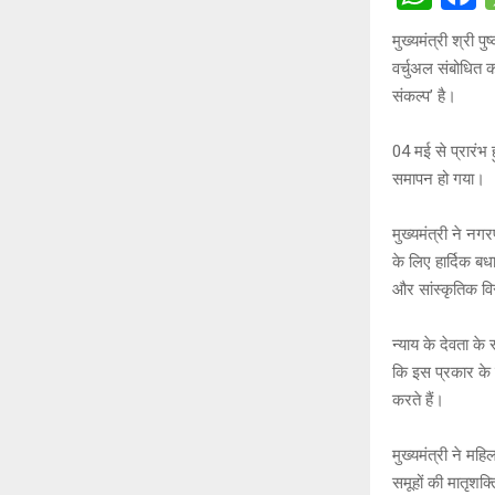
h
a
मुख्यमंत्री श्री 
at
c
वर्चुअल संबोधित 
s
b
संकल्प’ है।
A
o
04 मई से प्रारंभ
p
o
समापन हो गया।
p
k
मुख्यमंत्री ने न
के लिए हार्दिक बध
और सांस्कृतिक वि
न्याय के देवता के 
कि इस प्रकार के 
करते हैं।
मुख्यमंत्री ने म
समूहों की मातृशक्त