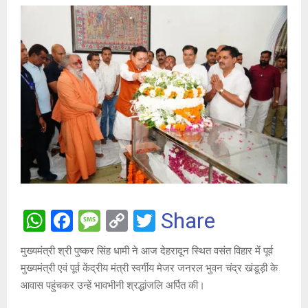
W
F
M
C
T
Share
h
a
es
o
wi
मुख्यमंत्री श्री पुष्कर सिंह धामी ने आज देहरादून स्थित वसंत विहार में पूर्व
at
ce
s
py
tt
मुख्यमंत्री एवं पूर्व केंद्रीय मंत्री स्वर्गीय मेजर जनरल भुवन चंद्र खंडूड़ी के
s
b
a
Li
er
आवास पहुंचकर उन्हें भावभीनी श्रद्धांजलि अर्पित की।