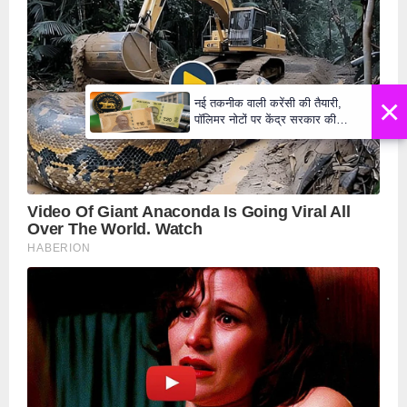
×
नई तकनीक वाली करेंसी की तैयारी,
पॉलिमर नोटों पर केंद्र सरकार की
मुहर,जल्द बाजार में दिखेंगे प्लास्टिक के
₹10 और ₹20 के नोट - Daily Lok
Manch PM Modi U