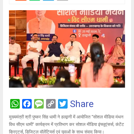
W
F
M
C
T
Share
h
a
es
o
wi
मुख्यमंत्री श्री पुष्कर सिंह धामी ने हल्द्वानी में आयोजित “सोशल मीडिया मंथन
at
ce
s
py
tt
विथ सीएम धामी” कार्यक्रम में प्रतिभाग कर सोशल मीडिया इंफ्लूएंसर्स, कंटेंट
s
b
a
Li
er
क्रिएटर्स, डिजिटल वॉलेंटियर्स एवं युवाओं के साथ संवाद किया।