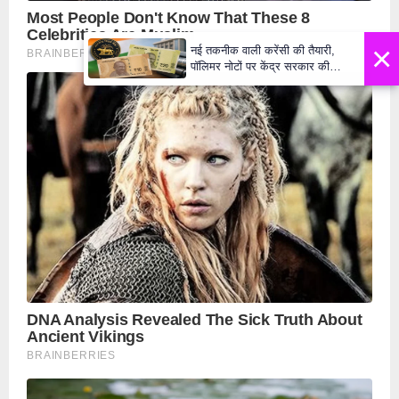
×
नई तकनीक वाली करेंसी की तैयारी,
पॉलिमर नोटों पर केंद्र सरकार की
मुहर,जल्द बाजार में दिखेंगे प्लास्टिक के
₹10 और ₹20 के नोट - Daily Lok
Manch PM Modi U