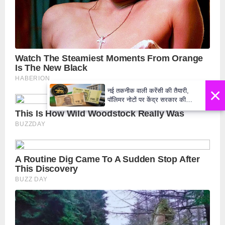
×
नई तकनीक वाली करेंसी की तैयारी,
पॉलिमर नोटों पर केंद्र सरकार की
मुहर,जल्द बाजार में दिखेंगे प्लास्टिक के
₹10 और ₹20 के नोट - Daily Lok
Manch PM Modi U