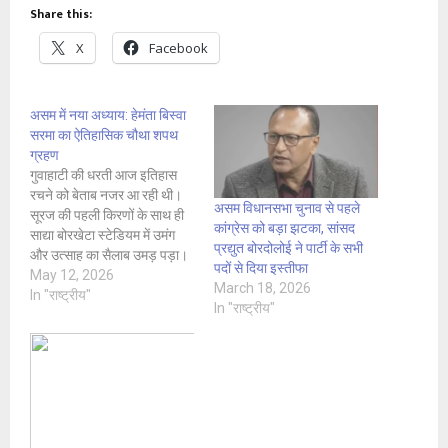
Share this:
X
Facebook
असम में नया अध्याय: हेमंता बिस्वा
सरमा का ऐतिहासिक चौथा शपथ
ग्रहण
गुवाहाटी की धरती आज इतिहास
रचने को बेताब नजर आ रही थी।
असम विधानसभा चुनाव से पहले
सूरज की पहली किरणों के साथ ही
कांग्रेस को बड़ा झटका, सांसद
साद्या बोरखेटा स्टेडियम में उमंग
प्रद्युत बोरदोलोई ने पार्टी के सभी
और उत्साह का सैलाब उमड़ पड़ा।
पदों से दिया इस्तीफा
12 मई 2026 को बीजेपी के दिग्गज
May 12, 2026
March 18, 2026
नेता हेमंता बिस्वा सरमा ने चौथी बार
In "राष्ट्रीय"
In "राष्ट्रीय"
असम के मुख्यमंत्री पद की शपथ…