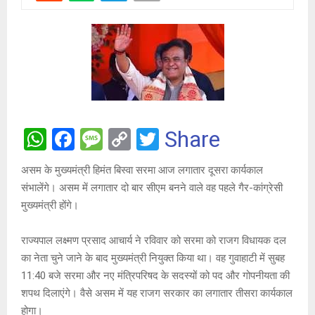
W
F
M
C
T
Share
h
a
es
o
wi
असम के मुख्यमंत्री हिमंत बिस्वा सरमा आज लगातार दूसरा कार्यकाल
at
ce
s
py
tt
संभालेंगे। असम में लगातार दो बार सीएम बनने वाले वह पहले गैर-कांग्रेसी
s
b
a
Li
er
मुख्यमंत्री होंगे।
A
o
g
n
राज्यपाल लक्ष्मण प्रसाद आचार्य ने रविवार को सरमा को राजग विधायक दल
p
o
e
k
का नेता चुने जाने के बाद मुख्यमंत्री नियुक्त किया था। वह गुवाहाटी में सुबह
p
k
11:40 बजे सरमा और नए मंत्रिपरिषद के सदस्यों को पद और गोपनीयता की
शपथ दिलाएंगे। वैसे असम में यह राजग सरकार का लगातार तीसरा कार्यकाल
होगा।