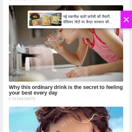
×
नई तकनीक वाली करेंसी की तैयारी,
पॉलिमर नोटों पर केंद्र सरकार की
मुहर,जल्द बाजार में दिखेंगे प्लास्टिक के
₹10 और ₹20 के नोट - Daily Lok
Manch PM Modi U