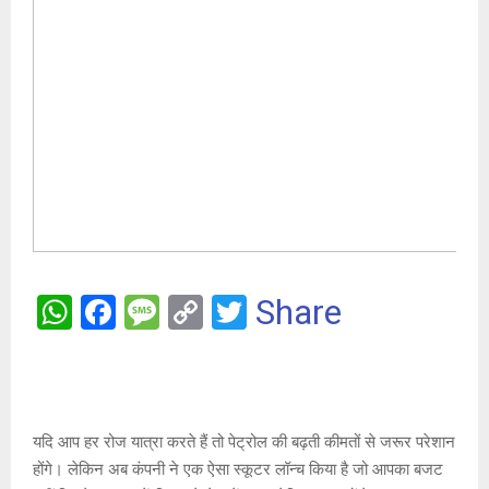
W
F
M
C
T
Share
h
a
es
o
wi
at
ce
s
py
tt
s
b
a
Li
er
A
o
g
n
यदि आप हर रोज यात्रा करते हैं तो पेट्रोल की बढ़ती कीमतों से जरूर परेशान
होंगे। लेकिन अब कंपनी ने एक ऐसा स्कूटर लॉन्च किया है जो आपका बजट
p
o
e
k