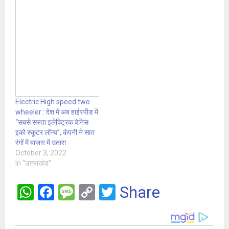
Electric High speed two
wheeler : देश में अब हाईस्पीड में
“सबसे सस्ता इलेक्ट्रिक वेनिस
इको स्कूटर लॉन्च”, कंपनी ने सात
रंगों में बाजार में उतारा
October 3, 2022
In "उत्तराखंड"
W
F
M
C
T
Share
h
a
es
o
wi
at
ce
s
py
tt