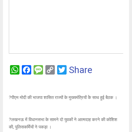
W
F
M
C
T
Share
h
a
es
o
wi
at
ce
s
py
tt
s
b
a
Li
er
?पीएम मोदी की भाजपा शासित राज्यों के मुख्यमंत्रियों केे साथ हुई बैठक ।
A
o
g
n
p
o
e
k
?लखनऊ में विधानसभा के सामने दो युवकों ने आत्मदाह करने की कोशिश
p
k
की, पुलिसकर्मियों ने पकड़ा ।