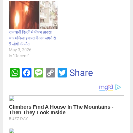
राजधानी दिल्ली में भीषण हादसा:
चार मंजिला इमारत में आग लगने से
9 लोगों की मौत
May 3, 2026
In "Recent"
W
F
M
C
T
Share
h
a
es
o
wi
at
ce
s
py
tt
s
b
a
Li
er
A
o
g
n
p
o
e
k
p
k