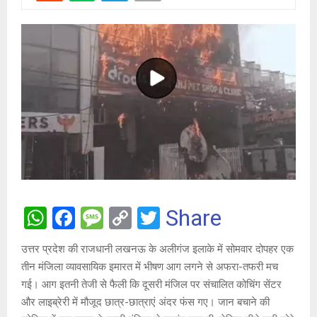
W
F
M
C
T
Share
h
a
es
o
wi
उत्तर प्रदेश की राजधानी लखनऊ के अलीगंज इलाके में सोमवार दोपहर एक
at
ce
s
py
tt
तीन मंजिला व्यावसायिक इमारत में भीषण आग लगने से अफरा-तफरी मच
s
b
a
Li
er
गई। आग इतनी तेजी से फैली कि दूसरी मंजिल पर संचालित कोचिंग सेंटर
A
o
g
n
और लाइब्रेरी में मौजूद छात्र-छात्राएं अंदर फंस गए। जान बचाने की