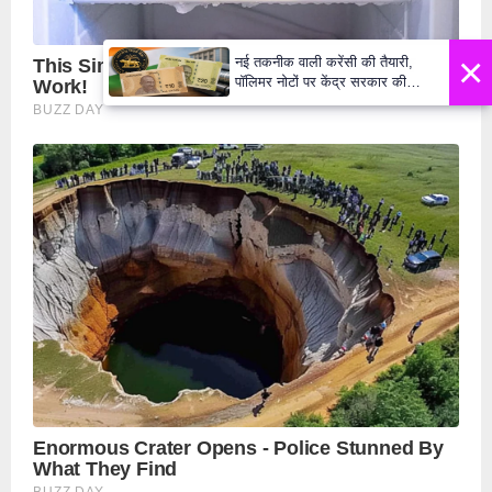
×
नई तकनीक वाली करेंसी की तैयारी,
पॉलिमर नोटों पर केंद्र सरकार की
मुहर,जल्द बाजार में दिखेंगे प्लास्टिक के
₹10 और ₹20 के नोट - Daily Lok
Manch PM Modi U