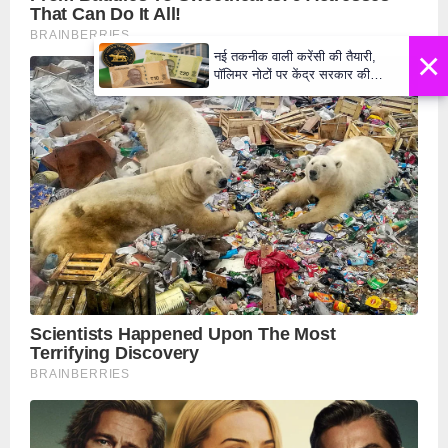
×
नई तकनीक वाली करेंसी की तैयारी,
पॉलिमर नोटों पर केंद्र सरकार की
मुहर,जल्द बाजार में दिखेंगे प्लास्टिक के
₹10 और ₹20 के नोट - Daily Lok
Manch PM Modi U