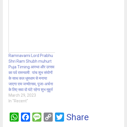
Ramnavami Lord Prabhu
Shri Ram Shubh muhurt
Puja Timing आस्था और उत्सव
का पर्व रामनवमी : पांच शुभ संयोगों
के साथ कल धूमधाम से मनाया
जाएगा राम जन्मोत्सव, पूजा-अर्चना
के लिए सवा दो घंटे रहेगा शुभ मुहूर्त
March 29, 2023
In "Recent"
W
F
M
C
T
Share
h
a
es
o
wi