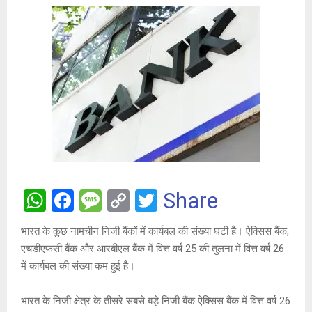
W
F
M
C
T
Share
h
a
es
o
wi
भारत के कुछ नामचीन निजी बैंकों में कार्यबल की संख्या घटी है। ऐक्सिस बैंक,
at
ce
s
py
tt
एचडीएफसी बैंक और आरबीएल बैंक में वित्त वर्ष 25 की तुलना में वित्त वर्ष 26
s
b
a
Li
er
में कार्यबल की संख्या कम हुई है।
A
o
g
n
भारत के निजी क्षेत्र के तीसरे सबसे बड़े निजी बैंक ऐक्सिस बैंक में वित्त वर्ष 26
p
o
e
k