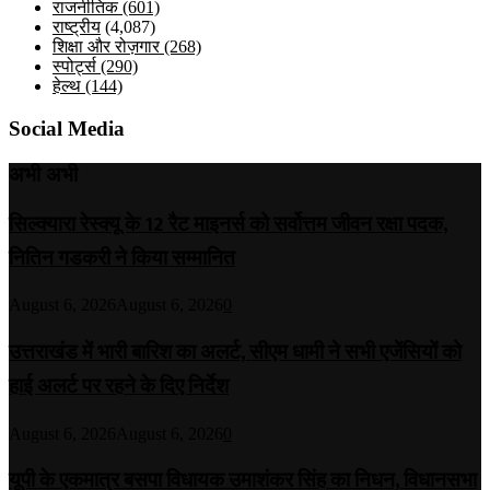
राजनीतिक
(601)
राष्ट्रीय
(4,087)
शिक्षा और रोज़गार
(268)
स्पोर्ट्स
(290)
हेल्थ
(144)
Social Media
अभी अभी
सिल्क्यारा रेस्क्यू के 12 रैट माइनर्स को सर्वोत्तम जीवन रक्षा पदक,
नितिन गडकरी ने किया सम्मानित
August 6, 2026
August 6, 2026
0
उत्तराखंड में भारी बारिश का अलर्ट, सीएम धामी ने सभी एजेंसियों को
हाई अलर्ट पर रहने के दिए निर्देश
August 6, 2026
August 6, 2026
0
यूपी के एकमात्र बसपा विधायक उमाशंकर सिंह का निधन, विधानसभा