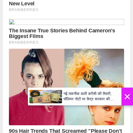
×
नई तकनीक वाली करेंसी की तैयारी,
पॉलिमर नोटों पर केंद्र सरकार की
मुहर,जल्द बाजार में दिखेंगे प्लास्टिक के
₹10 और ₹20 के नोट - Daily Lok
Manch PM Modi U