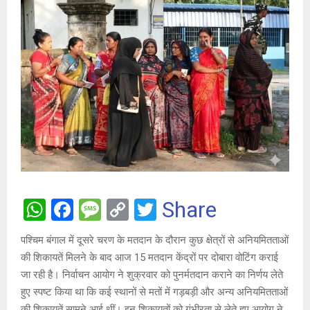
W
F
M
C
T
Share
h
a
es
o
wi
पश्चिम बंगाल में दूसरे चरण के मतदान के दौरान कुछ क्षेत्रों से अनियमितताओं
at
ce
s
py
tt
की शिकायतें मिलने के बाद आज 15 मतदान केंद्रों पर दोबारा वोटिंग कराई
s
b
a
Li
er
जा रही है। निर्वाचन आयोग ने शुक्रवार को पुनर्मतदान कराने का निर्णय लेते
A
o
g
n
हुए स्पष्ट किया था कि कई स्थानों से मतों में गड़बड़ी और अन्य अनियमितताओं
की शिकायतें सामने आई थीं। इन शिकायतों को गंभीरता से लेते हुए आयोग ने