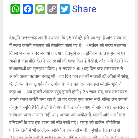
W
F
M
C
T
Share
h
a
es
o
wi
at
ce
s
py
tt
s
b
a
Li
er
देवभूमि उत्तराखंड अपनी स्थापना के 25 वर्ष पूरे होने जा रहा है और राज्यभर
A
o
g
n
में रजत जयंती समारोह की तैयारियां जोरों पर हैं। 9 नवंबर को राज्य स्थापना
दिवस भव्य स्तर पर मनाया जाएगा। देवभूमि आज इतिहास के उस मुकाम पर
p
o
e
k
खड़ी है जहां पीछे देखने पर संघर्षों की गाथा दिखाई देती है, और आगे देखने पर
p
k
संभावनाओं का सुनहरा भविष्य। 9 नवंबर 2000 वह दिन जब उत्तराखंड ने
अपनी अलग पहचान बनाई थी। वह दिन जब हजारों माताओं की आँखों में आंसू
थे, लेकिन वे आंसू गर्व और उम्मीद के थे। वह दिन जब इस पर्वतीय भूमि ने
कहा था । अब हमारी आवाज खुद हमारी होगी। 25 साल बाद, जब उत्तराखंड
अपनी रजत जयंती मना रहा है, तो यह केवल एक जश्न नहीं, बल्कि उन सपनों
की पुनः स्मृति है जिन्हें लोगों ने अपनी पीड़ा और त्याग से सींचा था। उत्तराखंड
राज्य का जन्म आसान नहीं था। अनेक जनआंदोलनों, धरनों और अनगिनत
बलिदानों के बाद इस राज्य की नींव रखी गई। पहाड़ की कठिन भौगोलिक
परिस्थितियों में भी आंदोलनकारियों ने हार नहीं मानी। मुंशी हरिदत्त पंत से
लेकर इंद्रमणि बडोनी, श्रीदेव सुमन, महिला आंदोलन की अनगिनत वीरांगनाएं