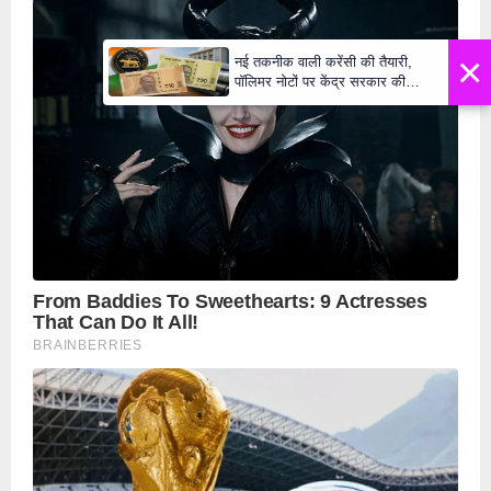
×
नई तकनीक वाली करेंसी की तैयारी,
पॉलिमर नोटों पर केंद्र सरकार की
मुहर,जल्द बाजार में दिखेंगे प्लास्टिक के
₹10 और ₹20 के नोट - Daily Lok
Manch PM Modi U