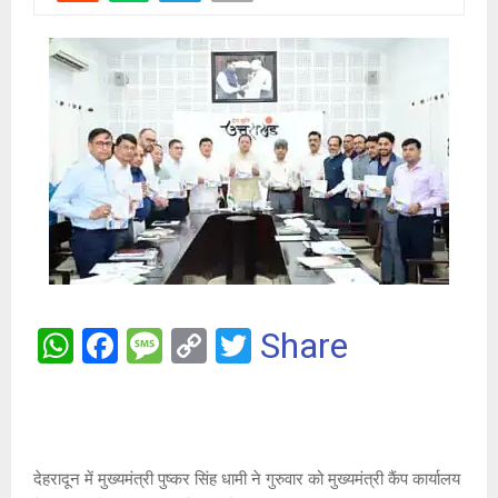
W
F
M
C
T
Share
h
a
es
o
wi
at
ce
s
py
tt
s
b
a
Li
er
A
o
g
n
देहरादून में मुख्यमंत्री पुष्कर सिंह धामी ने गुरुवार को मुख्यमंत्री कैंप कार्यालय