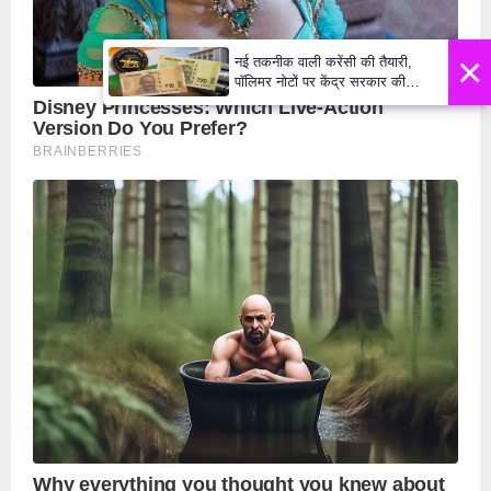
×
नई तकनीक वाली करेंसी की तैयारी,
पॉलिमर नोटों पर केंद्र सरकार की
मुहर,जल्द बाजार में दिखेंगे प्लास्टिक के
₹10 और ₹20 के नोट - Daily Lok
Manch PM Modi U