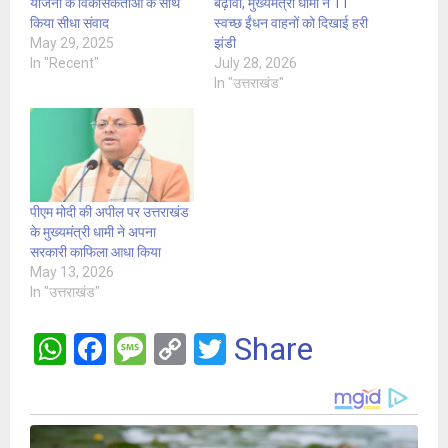
योजना के विकासकर्ताओं के साथ
बढ़ावा, मुख्यमंत्री धामी ने 11
किया सीधा संवाद
स्वच्छ ईंधन वाहनों को दिखाई हरी
May 29, 2025
झंडी
In "Recent"
July 28, 2026
In "उत्तराखंड"
पीएम मोदी की अपील पर उत्तराखंड
के मुख्यमंत्री धामी ने अपना
सरकारी काफिला आधा किया
May 13, 2026
In "उत्तराखंड"
W
F
M
C
T
Share
h
a
es
o
wi
at
ce
s
py
tt
s
b
a
Li
er