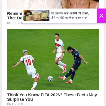
×
नई तकनीक वाली करेंसी की तैयारी,
पॉलिमर नोटों पर केंद्र सरकार की
मुहर,जल्द बाजार में दिखेंगे प्लास्टिक के
₹10 और ₹20 के नोट - Daily Lok
Manch PM Modi U