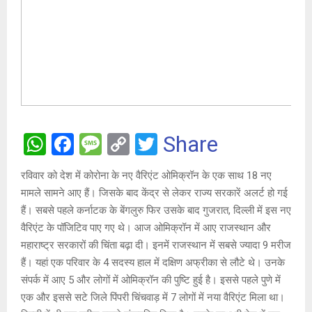
W
F
M
C
T
Share
h
a
es
o
wi
रविवार को देश में कोरोना के नए वैरिएंट ओमिक्रॉन के एक साथ 18 नए
at
ce
s
py
tt
मामले सामने आए हैं। जिसके बाद केंद्र से लेकर राज्य सरकारें अलर्ट हो गई
s
b
a
Li
er
हैं। सबसे पहले कर्नाटक के बेंगलुरु फिर उसके बाद गुजरात, दिल्ली में इस नए
A
o
g
n
वैरिएंट के पॉजिटिव पाए गए थे। आज ओमिक्रॉन में आए राजस्थान और
महाराष्ट्र सरकारों की चिंता बढ़ा दी। इनमें राजस्थान में सबसे ज्यादा 9 मरीज
p
o
e
k
हैं। यहां एक परिवार के 4 सदस्य हाल में दक्षिण अफ्रीका से लौटे थे। उनके
p
k
संपर्क में आए 5 और लोगों में ओमिक्रॉन की पुष्टि हुई है। इससे पहले पुणे में
एक और इससे सटे जिले पिंपरी चिंचवाड़ में 7 लोगों में नया वैरिएंट मिला था।