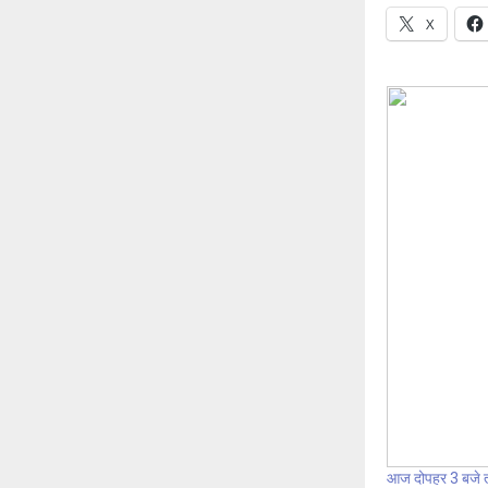
X
आज दोपहर 3 बजे त