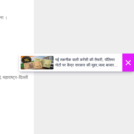
ाना ।
×
नई तकनीक वाली करेंसी की तैयारी, पॉलिमर
नोटों पर केंद्र सरकार की मुहर,जल्द बाजार में
दिखेंगे प्लास्टिक के ₹10 और ₹20 के नोट -
Daily Lok Manch PM Modi U
 महाराष्ट्र-दिल्ली