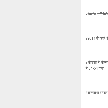
?वैक्सीन सर्टिफि
?2014 से पहले ‘लि
?ओडिशा में ओमिक्र
में 54-54 केस ।
?राज्यसभा दोपहर