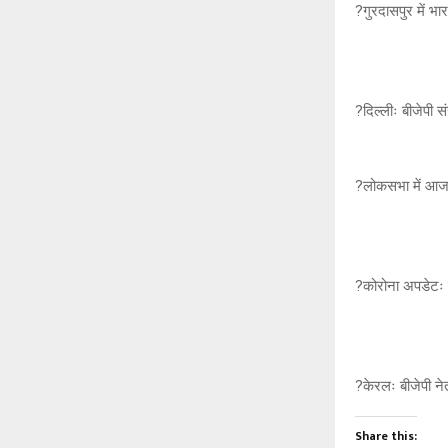
?गुरदासपुर में भ
?दिल्लीः बीजेपी 
?लोकसभा में आज फ
?कोरोना अपडेटः ब
?केरलः बीजेपी नेत
Share this: