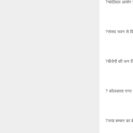
p
k
?चांदीवाल आयोग 
?संसद भवन से विज
?बीजेपी की जन विश
? कोलकाता नगर नि
?जया बच्चन का बी