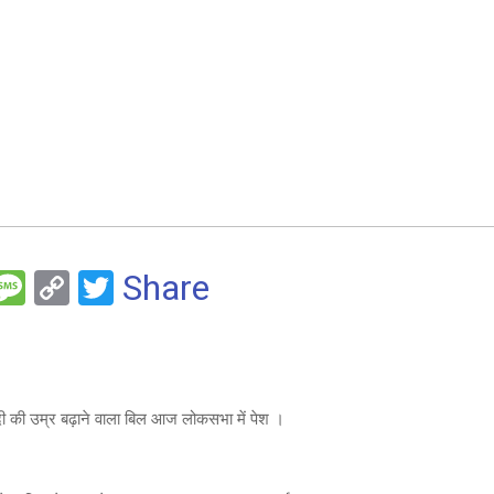
F
M
C
T
Share
es
o
wi
e
s
py
tt
a
Li
er
g
n
ी की उम्र बढ़ाने वाला बिल आज लोकसभा में पेश ।
e
k