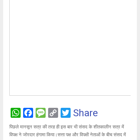
W
F
M
C
T
Share
h
a
es
o
wi
पिछले मानसून सत्र की तरह ही इस बार भी संसद के शीतकालीन सत्र में
at
ce
s
py
tt
विपक्ष ने जोरदार हंगामा किया।सत्ता पक्ष और विपक्षी नेताओं के बीच संसद में