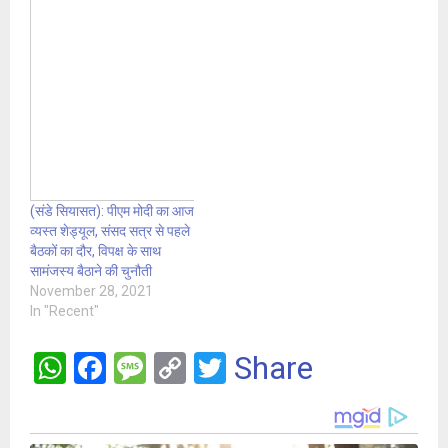
(संडे सियासत): पीएम मोदी का आज
व्यस्त शेड्यूल, संसद सत्र से पहले
बैठकों का दौर, विपक्ष के साथ
सामंजस्य बैठाने की चुनौती
November 28, 2021
In "Recent"
W
F
M
C
T
Share
h
a
es
o
wi
at
ce
s
py
tt