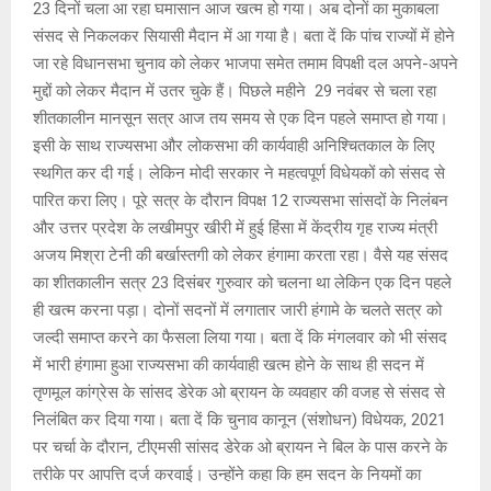
s
b
a
Li
er
23 दिनों चला आ रहा घमासान आज खत्म हो गया। अब दोनों का मुकाबला
A
o
g
n
संसद से निकलकर सियासी मैदान में आ गया है। बता दें कि पांच राज्यों में होने
जा रहे विधानसभा चुनाव को लेकर भाजपा समेत तमाम विपक्षी दल अपने-अपने
p
o
e
k
मुद्दों को लेकर मैदान में उतर चुके हैं। पिछले महीने 29 नवंबर से चला रहा
p
k
शीतकालीन मानसून सत्र आज तय समय से एक दिन पहले समाप्त हो गया।
इसी के साथ राज्यसभा और लोकसभा की कार्यवाही अनिश्चितकाल के लिए
स्थगित कर दी गई। ‌लेकिन मोदी सरकार ने महत्वपूर्ण विधेयकों को संसद से
पारित करा लिए। पूरे सत्र के दौरान विपक्ष 12 राज्यसभा सांसदों के निलंबन
और उत्तर प्रदेश के लखीमपुर खीरी में हुई हिंसा में केंद्रीय गृह राज्य मंत्री
अजय मिश्रा टेनी की बर्खास्तगी को लेकर हंगामा करता रहा। वैसे यह संसद
का शीतकालीन सत्र 23 दिसंबर गुरुवार को चलना था लेकिन एक दिन पहले
ही खत्म करना पड़ा। दोनों सदनों में लगातार जारी हंगामे के चलते सत्र को
जल्दी समाप्त करने का फैसला लिया गया। बता दें कि मंगलवार को भी संसद
में भारी हंगामा हुआ राज्यसभा की कार्यवाही खत्म होने के साथ ही सदन में
तृणमूल कांग्रेस के सांसद डेरेक ओ ब्रायन के व्यवहार की वजह से संसद से
निलंबित कर दिया गया। बता दें कि चुनाव कानून (संशोधन) विधेयक, 2021
पर चर्चा के दौरान, टीएमसी सांसद डेरेक ओ ब्रायन ने बिल के पास करने के
तरीके पर आपत्ति दर्ज करवाई। उन्होंने कहा कि हम सदन के नियमों का