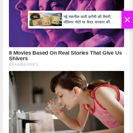
×
नई तकनीक वाली करेंसी की तैयारी,
पॉलिमर नोटों पर केंद्र सरकार की
मुहर,जल्द बाजार में दिखेंगे प्लास्टिक के
₹10 और ₹20 के नोट - Daily Lok
Manch PM Modi U