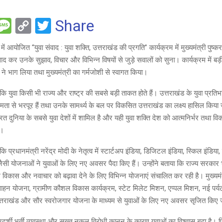
F
M
C
T
Share
es
o
wi
ं आयोजित “युवा संवाद : युवा शक्ति, उत्तराखंड की प्रगति” कार्यक्रम में मुख्यमंत्री पुष्कर
e
s
py
tt
ाद कर उनके सुझाव, विचार और विभिन्न विषयों से जुड़े सवालों को सुना। कार्यक्रम में बड़ी स
a
Li
er
ने भाग लिया तथा मुख्यमंत्री का गर्मजोशी से स्वागत किया।
g
n
ा कि युवा किसी भी राज्य और राष्ट्र की सबसे बड़ी ताकत होते हैं। उत्तराखंड के युवा प्रति
e
k
मता से भरपूर हैं तथा उनके सामर्थ्य के बल पर विकसित उत्तराखंड का लक्ष्य हासिल किय
ारत दुनिया के सबसे युवा देशों में शामिल है और यही युवा शक्ति देश को आत्मनिर्भर तथा वि
ै।
 कि प्रधानमंत्री नरेंद्र मोदी के नेतृत्व में स्टार्टअप इंडिया, डिजिटल इंडिया, स्किल इंडिया
ैसी योजनाओं ने युवाओं के लिए नए अवसर पैदा किए हैं। उन्होंने बताया कि राज्य सरकार
विकास और नवाचार को बढ़ावा देने के लिए विभिन्न योजनाएं संचालित कर रही है। मुख्यमं
त्साहन योजना, ग्रामीण कौशल विकास कार्यक्रम, स्टेट मिलेट मिशन, एप्पल मिशन, नई पर्यट
्तराखंड और सौर स्वरोजगार योजना के माध्यम से युवाओं के लिए नए अवसर सृजित किए जा
ारदर्शी भर्ती व्यवस्था और सख्त नकल विरोधी कानून के कारण युवाओं का विश्वास बढ़ा है। पिछल