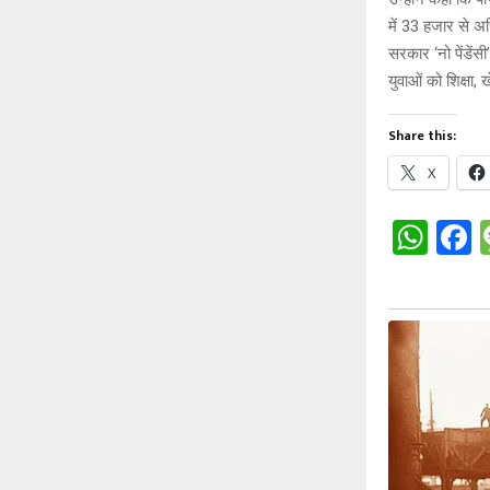
में 33 हजार से अध
सरकार ‘नो पेंडेंसी
युवाओं को शिक्षा,
Share this:
X
W
h
a
at
c
s
b
A
o
p
o
p
k