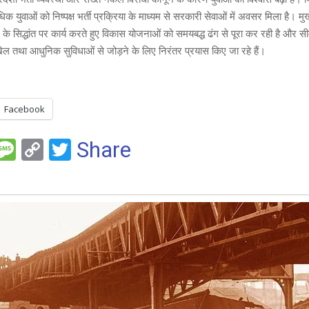
िक युवाओं को निष्पक्ष भर्ती प्रक्रिया के माध्यम से सरकारी सेवाओं में अवसर मिला है। मुख
’ के सिद्धांत पर कार्य करते हुए विकास योजनाओं को समयबद्ध ढंग से पूरा कर रही है और सीमांत
 खेल तथा आधुनिक सुविधाओं से जोड़ने के लिए निरंतर प्रयास किए जा रहे हैं।
Facebook
F
M
C
T
Share
es
o
wi
e
s
py
tt
a
Li
er
g
n
e
k