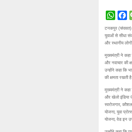
W
h
a
टनकपुर (चंपावत) मे
at
c
युवाओं से सीधा संव
s
b
और स्थानीय लोगों 
A
o
मुख्यमंत्री ने कह
p
o
और नवाचार की क्ष
p
k
उन्होंने कहा कि भ
की क्षमता रखती ह
मुख्यमंत्री ने कहा
और खेलो इंडिया ज
स्वरोजगार, कौशल 
योजना, युवा प्रो
योजना, वेड इन उत
उन्होंने कहा कि प