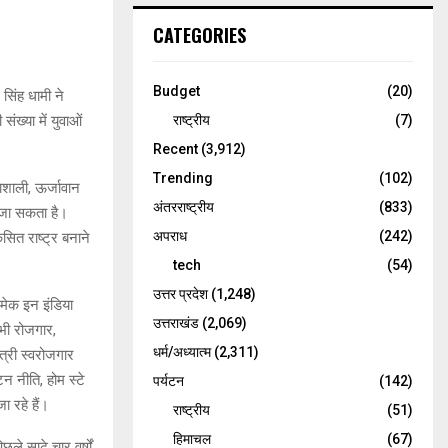
CATEGORIES
Budget
(20)
 सिंह धामी ने
ंख्या में युवाओं
राष्ट्रीय
(7)
Recent
(3,912)
Trending
(102)
भाशाली, ऊर्जावान
अंतरराष्ट्रीय
(833)
ा जा सकता है।
अपराध
(242)
कसित राष्ट्र बनाने
tech
(54)
उत्तर प्रदेश
(1,248)
, मेक इन इंडिया
उत्तराखंड
(2,069)
 भी रोजगार,
धर्म/अध्यात्म
(2,311)
त्री स्वरोजगार
न नीति, होम स्टे
पर्यटन
(142)
 रहे हैं।
राष्ट्रीय
(51)
हिमाचल
(67)
े साढ़े चार वर्षों