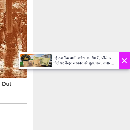
×
नई तकनीक वाली करेंसी की तैयारी, पॉलिमर
नोटों पर केंद्र सरकार की मुहर,जल्द बाजार में
दिखेंगे प्लास्टिक के ₹10 और ₹20 के नोट -
Daily Lok Manch PM Modi U