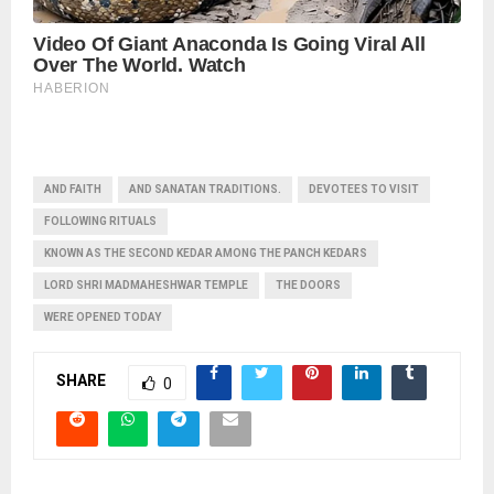
पढ़ें नई खबरें
AND FAITH
AND SANATAN TRADITIONS.
DEVOTEES TO VISIT
FOLLOWING RITUALS
KNOWN AS THE SECOND KEDAR AMONG THE PANCH KEDARS
LORD SHRI MADMAHESHWAR TEMPLE
THE DOORS
WERE OPENED TODAY
SHARE
0