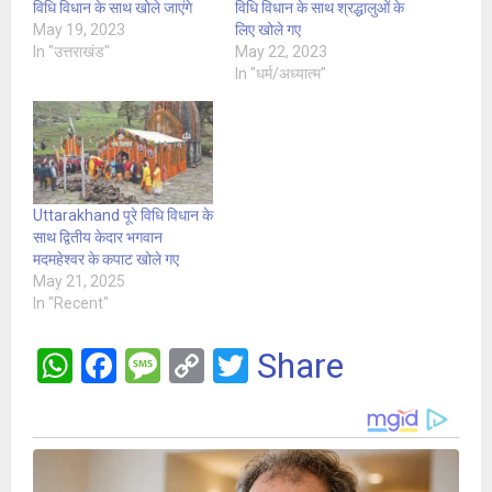
विधि विधान के साथ खोले जाएंगे
विधि विधान के साथ श्रद्धालुओं के
May 19, 2023
लिए खोले गए
In "उत्तराखंड"
May 22, 2023
In "धर्म/अध्यात्म"
Uttarakhand पूरे विधि विधान के
साथ द्वितीय केदार भगवान
मदमहेश्वर के कपाट खोले गए
May 21, 2025
In "Recent"
W
F
M
C
T
Share
h
a
es
o
wi
at
ce
s
py
tt
s
b
a
Li
er