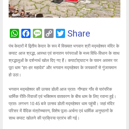
W
F
M
C
T
Share
h
a
es
o
wi
पंच केदारों में द्वितीय केदार के रूप में विख्यात भगवान श्री मद्महेश्वर मंदिर के
at
ce
s
py
tt
कपाट आज श्रद्धा, आस्था एवं सनातन परंपराओं के मध्य विधि-विधान के साथ
s
b
a
Li
er
श्रद्धालुओं के दर्शनार्थ खोल दिए गए हैं। कपाटोद्घाटन के पावन अवसर पर
A
o
g
n
पूरा धाम “हर-हर महादेव” और भगवान मद्महेश्वर के जयकारों से गुंजायमान
हो उठा।
p
o
e
k
p
k
भगवान मद्महेश्वर की उत्सव डोली आज प्रातः गौण्डार गाँव से पारंपरिक
धार्मिक रीति-रिवाजों एवं भक्तिमय वातावरण के बीच धाम के लिए रवाना हुई।
प्रातः लगभग 10:45 बजे उत्सव डोली मद्महेश्वर धाम पहुंची। जहां मंदिर
परिसर में वैदिक मंत्रोच्चारण, विशेष पूजा-अर्चना एवं धार्मिक अनुष्ठानों के
साथ कपाट खोलने की प्रक्रिया प्रारंभ की गई।