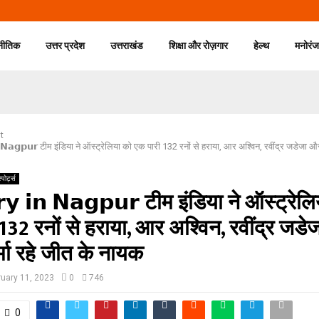
नीतिक
उत्तर प्रदेश
उत्तराखंड
शिक्षा और रोज़गार
हेल्थ
मनोरं
t
𝗶𝗻 𝗡𝗮𝗴𝗽𝘂𝗿 टीम इंडिया ने ऑस्ट्रेलिया को एक पारी 132 रनों से हराया, आर अश्विन, रवींद्र जडेजा औ
्पोर्ट्स
𝗿𝘆 𝗶𝗻 𝗡𝗮𝗴𝗽𝘂𝗿 टीम इंडिया ने ऑस्ट्रेल
132 रनों से हराया, आर अश्विन, रवींद्र जड
्मा रहे जीत के नायक
ruary 11, 2023
0
746
0