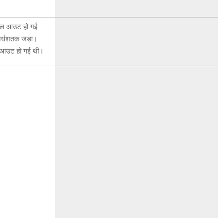
र ऑल आउट हो गई
 अर्धशतक जड़ा।
ऑल आउट हो गई थी।