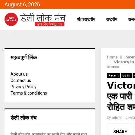
August 6, 2026
अंतरराष्ट्रीय
राष्ट्रीय
राज
महत्वपूर्ण लिंक
Home
Recen
𝗩𝗶𝗰𝘁𝗼𝗿𝘆 
के नायक
About us
Recent
राष्ट्रीय
स
Contact us
𝗩𝗶𝗰𝘁
Privacy Policy
एक पारी 
Terms & conditions
रोहित शर
डेली लोक मंच
by
admin
Feb
SHARE
डेली लोक मंच, उत्तराखंड का सबसे तेज और सबसे बड़ा