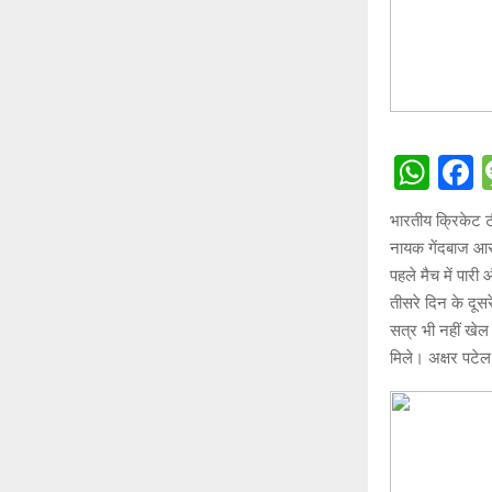
W
h
a
भारतीय क्रिकेट ट
at
c
नायक गेंदबाज आर अ
s
b
पहले मैच में पार
A
o
तीसरे दिन के दूस
सत्र भी नहीं खे
p
o
मिले। अक्षर पटेल
p
k