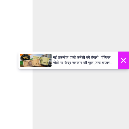
×
नई तकनीक वाली करेंसी की तैयारी, पॉलिमर
नोटों पर केंद्र सरकार की मुहर,जल्द बाजार में
दिखेंगे प्लास्टिक के ₹10 और ₹20 के नोट -
Daily Lok Manch PM Modi U