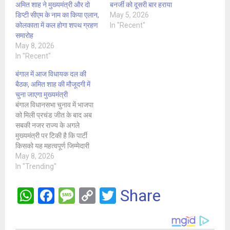
अमित शाह ने मुख्यमंत्री और दो
बनर्जी को दूसरी बार हराया
डिप्टी सीएम के नाम का किया एलान,
May 5, 2026
कोलकाता में कल होगा शपथ ग्रहण
In "Recent"
समारोह
May 8, 2026
In "Recent"
बंगाल में आज विधायक दल की
बैठक, अमित शाह की मौजूदगी में
चुना जाएगा मुख्यमंत्री
बंगाल विधानसभा चुनाव में भाजपा
को मिली प्रचंड जीत के बाद अब
सबकी नजर राज्य के अगले
मुख्यमंत्री पर टिकी है कि पार्टी
किसको यह महत्वपूर्ण जिम्मेदारी
सौंपती है। शुक्रवार को इस पर से
May 8, 2026
पर्दा हट जाएगा। विधायक दल के
In "Trending"
नेता के चुनाव के लिए गृह मंत्री
अमित शाह कोलकाता…
W
F
M
C
T
Share
h
a
es
o
wi
at
ce
s
py
tt