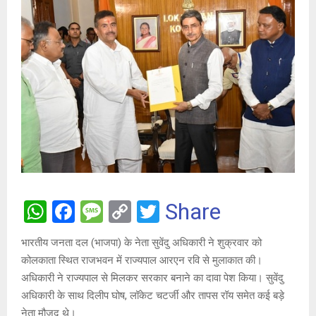
W
F
M
C
T
Share
h
a
es
o
wi
भारतीय जनता दल (भाजपा) के नेता सुवेंदु अधिकारी ने शुक्रवार को
at
ce
s
py
tt
कोलकाता स्थित राजभवन में राज्यपाल आरएन रवि से मुलाकात की।
s
b
a
Li
er
अधिकारी ने राज्यपाल से मिलकर सरकार बनाने का दावा पेश किया। सुवेंदु
A
o
g
n
अधिकारी के साथ दिलीप घोष, लॉकेट चटर्जी और तापस रॉय समेत कई बड़े
नेता मौजूद थे।