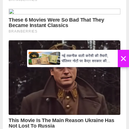
×
नई तकनीक वाली करेंसी की तैयारी,
पॉलिमर नोटों पर केंद्र सरकार की
मुहर,जल्द बाजार में दिखेंगे प्लास्टिक के
₹10 और ₹20 के नोट - Daily Lok
Manch PM Modi U