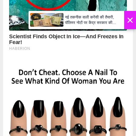
×
नई तकनीक वाली करेंसी की तैयारी,
पॉलिमर नोटों पर केंद्र सरकार की
मुहर,जल्द बाजार में दिखेंगे प्लास्टिक के
₹10 और ₹20 के नोट - Daily Lok
Manch PM Modi U