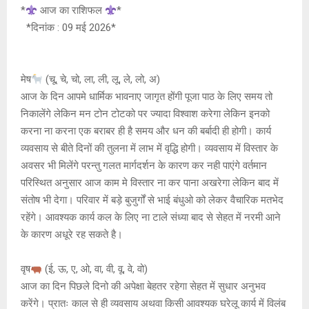
at
ce
s
py
tt
*
आज का राशिफल
*
s
b
a
Li
er
*दिनांक : 09 मई 2026*
A
o
g
n
p
o
e
k
मेष
(चू, चे, चो, ला, ली, लू, ले, लो, अ)
p
k
आज के दिन आपमे धार्मिक भावनाए जागृत होंगी पूजा पाठ के लिए समय तो
निकालेंगे लेकिन मन टोन टोटको पर ज्यादा विश्वाश करेगा लेकिन इनको
करना ना करना एक बराबर ही है समय और धन की बर्बादी ही होगी। कार्य
व्यवसाय से बीते दिनों की तुलना में लाभ में वृद्धि होगी। व्यवसाय में विस्तार के
अवसर भी मिलेंगे परन्तु गलत मार्गदर्शन के कारण कर नही पाएंगे वर्तमान
परिस्थित अनुसार आज काम मे विस्तार ना कर पाना अखरेगा लेकिन बाद में
संतोष भी देगा। परिवार में बड़े बुजुर्गों से भाई बंधुओ को लेकर वैचारिक मतभेद
रहेंगे। आवश्यक कार्य कल के लिए ना टाले संध्या बाद से सेहत में नरमी आने
के कारण अधूरे रह सकते है।
वृष
(ई, ऊ, ए, ओ, वा, वी, वू, वे, वो)
आज का दिन पिछले दिनो की अपेक्षा बेहतर रहेगा सेहत में सुधार अनुभव
करेंगे। प्रातः काल से ही व्यवसाय अथवा किसी आवश्यक घरेलू कार्य में विलंब