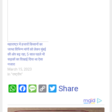
महाराष्ट्र में हजारों किसानों का
जत्था विभिन्न मांगों को लेकर मुंबई
की ओर बढ़ रहा, 5 साल पहले भी
सड़कों का दिखाई दिया था ऐसा
नजारा
March 15, 2023
In "राष्ट्रीय"
W
F
M
C
T
Share
h
a
es
o
wi
at
ce
s
py
tt