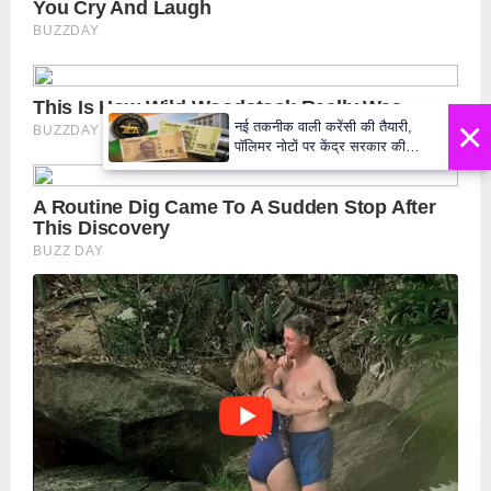
×
नई तकनीक वाली करेंसी की तैयारी,
पॉलिमर नोटों पर केंद्र सरकार की
मुहर,जल्द बाजार में दिखेंगे प्लास्टिक के
₹10 और ₹20 के नोट - Daily Lok
Manch PM Modi U