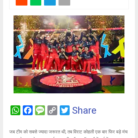
W
F
M
C
T
Share
h
a
es
o
wi
at
ce
s
py
tt
जब टीम को सबसे ज्यादा जरूरत थी, तब विराट कोहली एक बार फिर बड़े मंच