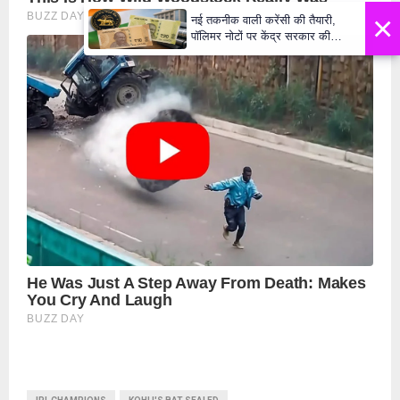
×
नई तकनीक वाली करेंसी की तैयारी,
पॉलिमर नोटों पर केंद्र सरकार की
मुहर,जल्द बाजार में दिखेंगे प्लास्टिक के
₹10 और ₹20 के नोट - Daily Lok
Manch PM Modi U