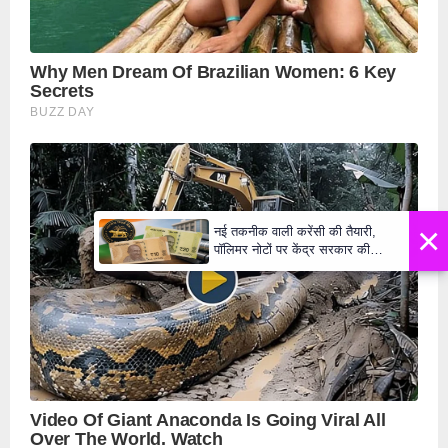
×
नई तकनीक वाली करेंसी की तैयारी,
पॉलिमर नोटों पर केंद्र सरकार की
मुहर,जल्द बाजार में दिखेंगे प्लास्टिक के
₹10 और ₹20 के नोट - Daily Lok
Manch PM Modi U