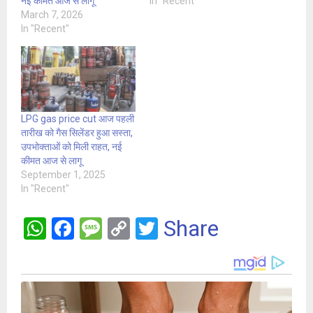
नई कीमतें आज से लागू
In "Recent"
March 7, 2026
In "Recent"
LPG gas price cut आज पहली
तारीख को गैस सिलेंडर हुआ सस्ता,
उपभोक्ताओं को मिली राहत, नई
कीमत आज से लागू
September 1, 2025
In "Recent"
W
F
M
C
T
Share
h
a
es
o
wi
at
ce
s
py
tt
s
b
a
Li
er