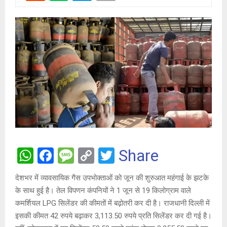
W
F
M
C
T
Share
h
a
es
o
wi
देशभर में व्यावसायिक गैस उपभोक्ताओं को जून की शुरुआत महंगाई के झटके
at
ce
s
py
tt
के साथ हुई है। तेल विपणन कंपनियों ने 1 जून से 19 किलोग्राम वाले
s
b
a
Li
er
कमर्शियल LPG सिलेंडर की कीमतों में बढ़ोतरी कर दी है। राजधानी दिल्ली में
A
o
g
n
इसकी कीमत 42 रुपये बढ़ाकर 3,113.50 रुपये प्रति सिलेंडर कर दी गई है।