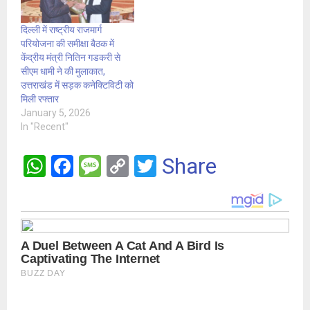
दिल्ली में राष्ट्रीय राजमार्ग
परियोजना की समीक्षा बैठक में
केंद्रीय मंत्री नितिन गडकरी से
सीएम धामी ने की मुलाकात,
उत्तराखंड में सड़क कनेक्टिविटी को
मिली रफ्तार
January 5, 2026
In "Recent"
W
F
M
C
T
Share
h
a
es
o
wi
at
ce
s
py
tt
s
b
a
Li
er
A
o
g
n
p
o
e
k
p
k