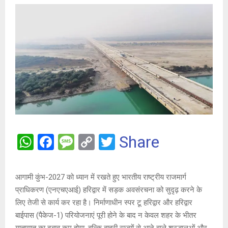
W
F
M
C
T
Share
h
a
es
o
wi
at
ce
s
py
tt
आगामी कुंभ-2027 को ध्यान में रखते हुए भारतीय राष्ट्रीय राजमार्ग
s
b
a
Li
er
प्राधिकरण (एनएचएआई) हरिद्वार में सड़क अवसंरचना को सुदृढ़ करने के
A
o
g
n
लिए तेजी से कार्य कर रहा है। निर्माणाधीन स्पर टू हरिद्वार और हरिद्वार
बाईपास (पैकेज-1) परियोजनाएं पूरी होने के बाद न केवल शहर के भीतर
p
o
e
k