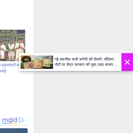
×
नई तकनीक वाली करेंसी की तैयारी, पॉलिमर
नोटों पर केंद्र सरकार की मुहर,जल्द बाजार में
 मुख्यमंत्री बने
दिखेंगे प्लास्टिक के ₹10 और ₹20 के नोट -
बधाई
Daily Lok Manch PM Modi U