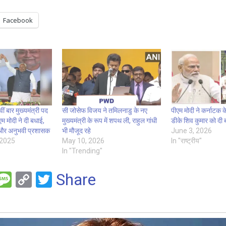
Facebook
ं बार मुख्यमंत्री पद
सी जोसेफ विजय ने तमिलनाडु के नए
पीएम मोदी ने कर्नाटक के
म मोदी ने दी बधाई,
मुख्यमंत्री के रूप में शपथ ली, राहुल गांधी
डीके शिव कुमार को दी 
 और अनुभवी प्रशासक
भी मौजूद रहे
June 3, 2026
 2025
May 10, 2026
In "राष्ट्रीय"
In "Trending"
F
M
C
T
Share
es
o
wi
e
s
py
tt