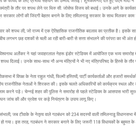
के फायदे के लिए प्रभावी सहयोग की उम्मीद जताई। शुभकामनाएं देते हुए पीएम मोदी ने 
a
Li
er
्यमंत्री के तौर पर शपथ लेने पर थिरु सी. जोसेफ विजय को बधाई। उनके आगे के कार्यक
g
n
द्र सरकार लोगों की जिंदगी बेहतर बनाने के लिए तमिलनाडु सरकार के साथ मिलकर काम
e
k
ार को शपथ ली, जो राज्य में एक ऐतिहासिक राजनीतिक बदलाव का प्रतीक है। इसके स
ीच लगभग छह दशकों से चली आ रही बारी-बारी से सत्ता संभालने की परंपरा का भी अंत 
 विश्वनाथ अर्लेकर ने यहां जवाहरलाल नेहरू इंडोर स्टेडियम में आयोजित एक भव्य समारोह 
शपथ दिलाई। उनके साथ-साथ नौ अन्य मंत्रियों ने भी नए मंत्रिपरिषद के हिस्से के त
ोकसभा में विपक्ष के नेता राहुल गांधी, फिल्मी हस्तियों, पार्टी कार्यकर्ताओं और हजारों समर्
षेत्रीय राजनीतिक नेताओं ने शिरकत की। इसके चलते अधिकारियों को कार्यक्रम स्थल 
ंतजाम करने पड़े। चेन्नई शहर की पुलिस ने समारोह से पहले स्टेडियम के आसपास भारी सुरक
सघन जांच की और प्रवेश पर कड़े नियंत्रण के उपाय लागू किए।
 संभाली, जब टीवाके के नेतृत्व वाले गठबंधन को 234 सदस्यों वाली तमिलनाडु विधानसभा मे
 हो गया। इस तरह, गठबंधन ने सरकार बनाने के लिए जरूरी 118 विधायकों के बहुमत के