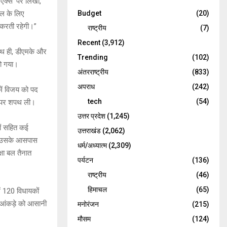
‘एक्स’ पर लिखा,
Budget
(20)
ाल के लिए
 करती रहेगी।”
राष्ट्रीय
(7)
Recent
(3,912)
ाथ ही, डीएमके और
Trending
(102)
हो गया।
अंतरराष्ट्रीय
(833)
अपराध
(242)
में विजय को पद
tech
(54)
ौर पर शपथ ली।
उत्तर प्रदेश
(1,245)
थकों सहित कई
उत्तराखंड
(2,062)
और उसके आसपास
धर्म/अध्यात्म
(2,309)
्षा बल तैनात
पर्यटन
(136)
राष्ट्रीय
(46)
हिमाचल
(65)
ं 120 विधायकों
 आंकड़े को आसानी
मनोरंजन
(215)
मौसम
(124)