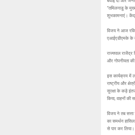
बधाई दी और जनता 
s
b
“तमिलनाडु के मुख
A
o
शुभकामनाएं। कें
p
o
विजय ने आज रविव
p
k
एआईएडीएमके के ब
राज्यपाल राजेंद्र
और गोपनीयता की 
इस कार्यक्रम में ल
राष्ट्रीय और क्
सुरक्षा के कड़े इ
किया, वाहनों की 
विजय ने तब सत्ता
का समर्थन हासिल
से पार कर लिया।