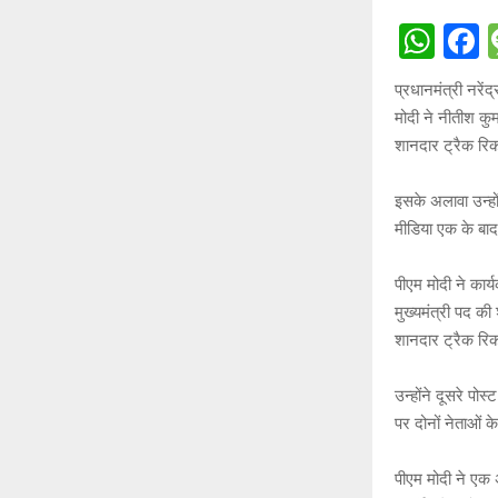
W
h
a
प्रधानमंत्री नरें
at
c
मोदी ने नीतीश कु
s
b
शानदार ट्रैक रिकॉ
A
o
इसके अलावा उन्हो
p
o
मीडिया एक के बा
p
k
पीएम मोदी ने कार
मुख्यमंत्री पद क
शानदार ट्रैक रिकॉ
उन्होंने दूसरे पो
पर दोनों नेताओं क
पीएम मोदी ने एक अ