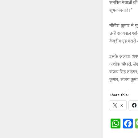
समर्पित नेताओं क
शुभकामनाएं।”
नीतीश कुमार ने गु
उन्हें राज्यपाल 
केंद्रीय गृह मंत्
इसके अलावा, शपथ ल
अशोक चौधरी, लेशी
संजय सिंह टाइगर,अ
कुमार, संजय कुम
Share this:
X
W
h
a