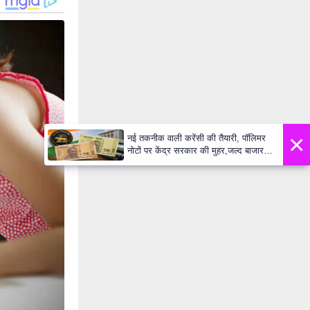
×
नई तकनीक वाली करेंसी की तैयारी, पॉलिमर
नोटों पर केंद्र सरकार की मुहर,जल्द बाजार में
दिखेंगे प्लास्टिक के ₹10 और ₹20 के नोट -
Daily Lok Manch PM Modi U