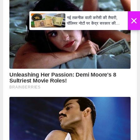
×
नई तकनीक वाली करेंसी की तैयारी,
पॉलिमर नोटों पर केंद्र सरकार की
मुहर,जल्द बाजार में दिखेंगे प्लास्टिक के
₹10 और ₹20 के नोट - Daily Lok
Manch PM Modi U