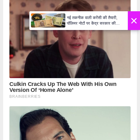
×
नई तकनीक वाली करेंसी की तैयारी,
पॉलिमर नोटों पर केंद्र सरकार की
मुहर,जल्द बाजार में दिखेंगे प्लास्टिक के
₹10 और ₹20 के नोट - Daily Lok
Manch PM Modi U