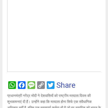
W
F
M
C
T
Share
h
a
es
o
wi
प्रधानमंत्री नरेंद्र मोदी ने देशवासियों को राष्ट्रीय मतदाता दिवस की
at
ce
s
py
tt
शुभकामनाएं दी हैं। उन्होंने कहा कि मतदाता होना सिर्फ एक संवैधानिक
अधिकार नहीं है, बल्कि एक महत्वपूर्ण कर्तव्य भी है जो हर नागरिक को भारत के