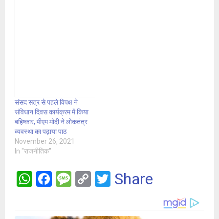
संसद सत्र से पहले विपक्ष ने
संविधान दिवस कार्यक्रम में किया
बहिष्कार, पीएम मोदी ने लोकतंत्र
व्यवस्था का पढ़ाया पाठ
November 26, 2021
In "राजनीतिक"
W
F
M
C
T
Share
h
a
es
o
wi
at
ce
s
py
tt