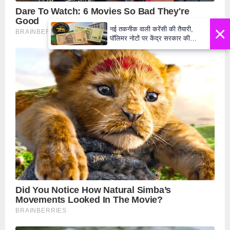
×
नई तकनीक वाली करेंसी की तैयारी,
पॉलिमर नोटों पर केंद्र सरकार की
मुहर,जल्द बाजार में दिखेंगे प्लास्टिक के
₹10 और ₹20 के नोट - Daily Lok
Manch PM Modi U