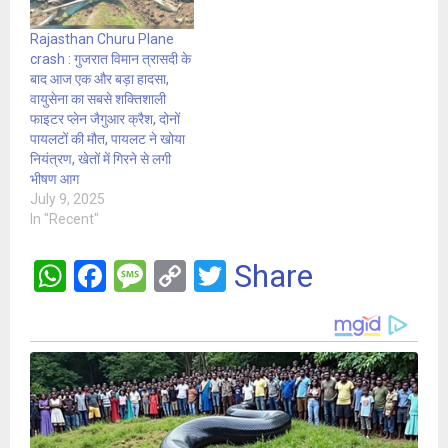
Rajasthan Churu Plane
crash : गुजरात विमान त्रासदी के
बाद आज एक और बड़ा हादसा,
वायुसेना का सबसे शक्तिशाली
फाइटर प्लेन जैगुआर क्रैश, दोनों
पायलटों की मौत, पायलट ने खोया
नियंत्रण, खेतों में गिरने से लगी
भीषण आग
July 9, 2025
In "Recent"
W
F
M
C
T
Share
h
a
es
o
wi
at
ce
s
py
tt
s
b
a
Li
er
A
o
g
n
p
o
e
k