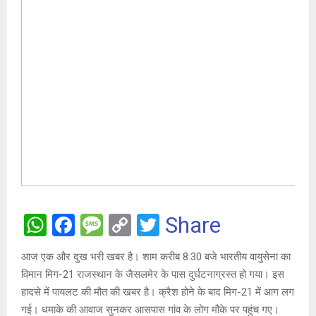
W
F
M
C
T
Share
h
a
es
o
wi
आज एक और दुख भरी खबर है। शाम करीब 8:30 बजे भारतीय वायुसेना का
at
ce
s
py
tt
विमान मिग-21 राजस्थान के जैसलमेर के पास दुर्घटनाग्रस्त हो गया। इस
s
b
a
Li
er
हादसे में पायलट की मौत की खबर है। क्रैश होने के बाद मिग-21 में आग लग
A
o
g
n
गई। धमाके की आवाज सुनकर आसपास गांव के लोग मौके पर पहुंच गए।