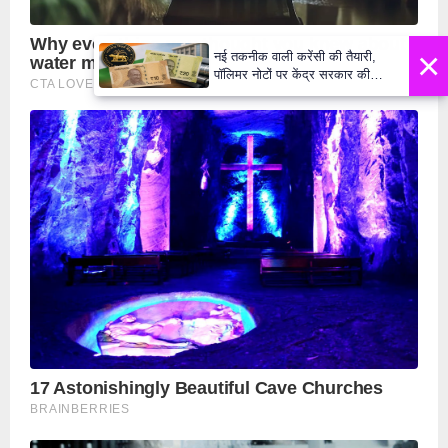
×
नई तकनीक वाली करेंसी की तैयारी,
पॉलिमर नोटों पर केंद्र सरकार की
मुहर,जल्द बाजार में दिखेंगे प्लास्टिक के
₹10 और ₹20 के नोट - Daily Lok
Manch PM Modi U