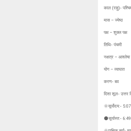
काल (राहु)- पश्च
मास – ज्येष्ठ
पक्ष – शुक्ल पक्ष
तिथि- पंचमी
नक्षत्र – आश्लेषा
योग – व्याघात
करण- बव
दिशा शूल- उत्तर दि
🌞सूर्योदय:- 5:07
🌑सूर्यास्त:- 6:49
🌞पाक्षिक सूर्य- म