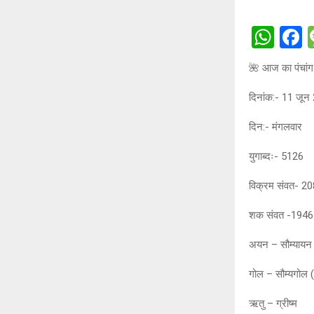
W
h
a
🌺 आज का पंचांग
at
c
दिनांक:- 11 जू
s
b
A
o
दिन:- मंगलवार
p
o
युगाब्दः- 5126
p
k
विक्रम संवत- 2
शक संवत -1946
अयन – सौम्यायन 
गोल – सौम्यगोल (
ऋतु – ग्रीष्म