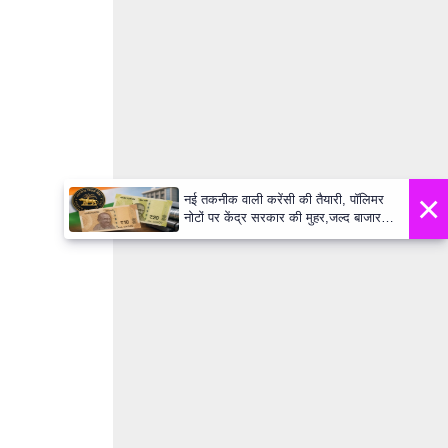
×
नई तकनीक वाली करेंसी की तैयारी, पॉलिमर
नोटों पर केंद्र सरकार की मुहर,जल्द बाजार में
दिखेंगे प्लास्टिक के ₹10 और ₹20 के नोट -
Daily Lok Manch PM Modi U