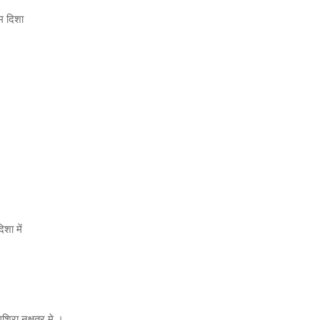
िम दिशा
शा में
ृगशिरा नक्षत्र मे ।