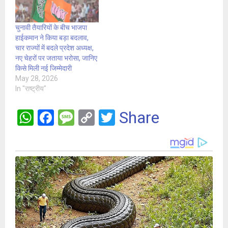
चुनावी तैयारियों के बीच भाजपा
हाईकमान ने किया बड़ा बदलाव,
चार राज्यों में बदले प्रदेश अध्यक्ष,
नए चेहरों पर जताया भरोसा, जानिए
किसे मिली नई जिम्मेदारी
May 28, 2026
In "राष्ट्रीय"
W
F
M
C
T
Share
h
a
es
o
wi
at
ce
s
py
tt
s
b
a
Li
er
A
o
g
n
p
o
e
k
p
k