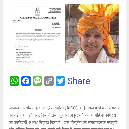
W
F
M
C
T
Share
h
a
es
o
wi
at
ce
s
py
tt
s
b
a
Li
er
अखिल भारतीय महिला कांग्रेस कमेटी (AICC) ने हिमाचल प्रदेश में संगठन
A
o
g
n
को नई दिशा देने के उद्देश्य से तृप्ता कुमारी ठाकुर को प्रदेश महिला कांग्रेस
का कार्यकारी अध्यक्ष नियुक्त किया है। इस नियुक्ति को संगठनात्मक मजबूती
p
o
e
k