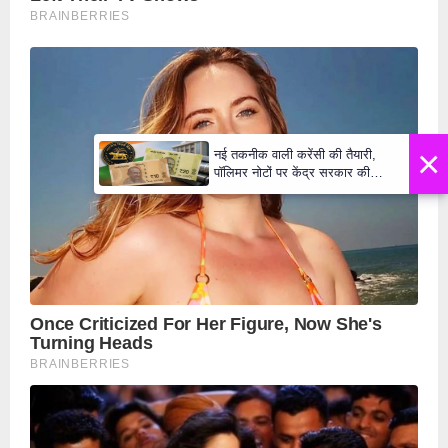
×
नई तकनीक वाली करेंसी की तैयारी,
पॉलिमर नोटों पर केंद्र सरकार की
मुहर,जल्द बाजार में दिखेंगे प्लास्टिक के
₹10 और ₹20 के नोट - Daily Lok
Manch PM Modi U