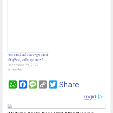
आज शाम 4 बजे तक प्रमुख खबरों
की सुर्खियां, जानिए एक नजर में
December 29, 2021
In "राष्ट्रीय"
W
F
M
C
T
Share
h
a
es
o
wi
at
ce
s
py
tt
s
b
a
Li
er