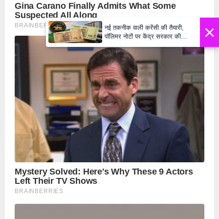
×
नई तकनीक वाली करेंसी की तैयारी,
पॉलिमर नोटों पर केंद्र सरकार की
मुहर,जल्द बाजार में दिखेंगे प्लास्टिक के
₹10 और ₹20 के नोट - Daily Lok
Manch PM Modi U