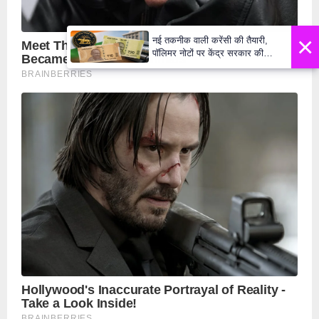
×
नई तकनीक वाली करेंसी की तैयारी,
पॉलिमर नोटों पर केंद्र सरकार की
मुहर,जल्द बाजार में दिखेंगे प्लास्टिक के
₹10 और ₹20 के नोट - Daily Lok
Manch PM Modi U