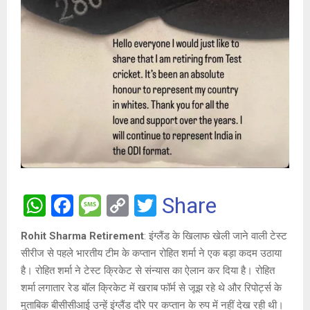
W
F
M
C
T
Share
h
a
es
o
wi
Rohit Sharma Retirement
: इंग्लैंड के खिलाफ खेली जाने वाली टेस्ट
at
ce
s
py
tt
सीरीज से पहले भारतीय टीम के कप्तान रोहित शर्मा ने एक बड़ा कदम उठाया
s
b
a
Li
er
है। रोहित शर्मा ने टेस्ट क्रिकेट से संन्यास का ऐलान कर दिया है। रोहित
A
o
g
n
शर्मा लगातार रेड बॉल क्रिकेट में खराब फॉर्म से जूझ रहे थे और रिपोर्ट्स के
मुताबिक बीसीसीआई उन्हें इंग्लैंड दौरे पर कप्तान के रुप में नहीं देख रही थी।