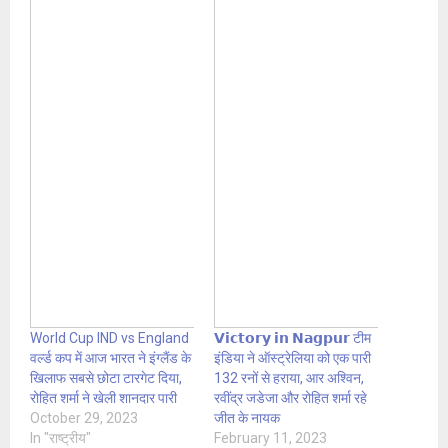
World Cup IND vs England
𝗩𝗶𝗰𝘁𝗼𝗿𝘆 𝗶𝗻 𝗡𝗮𝗴𝗽𝘂𝗿 टीम
वर्ल्ड कप में आज भारत ने इंग्लैंड के
इंडिया ने ऑस्ट्रेलिया को एक पारी
खिलाफ सबसे छोटा टारगेट दिया,
132 रनों से हराया, आर अश्विन,
रोहित शर्मा ने खेली शानदार पारी
रवींद्र जडेजा और रोहित शर्मा रहे
October 29, 2023
जीत के नायक
In "राष्ट्रीय"
February 11, 2023