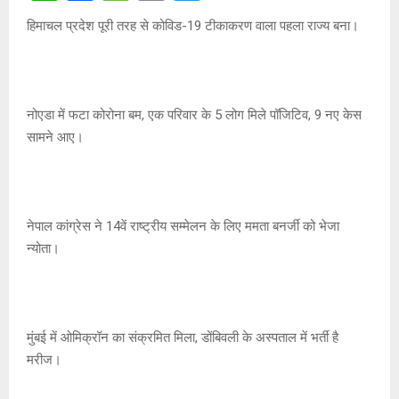
h
a
es
o
wi
हिमाचल प्रदेश पूरी तरह से कोविड-19 टीकाकरण वाला पहला राज्य बना।
at
ce
s
py
tt
s
b
a
Li
er
A
o
g
n
नोएडा में फटा कोरोना बम, एक परिवार के 5 लोग मिले पॉजिटिव, 9 नए केस
p
o
e
k
सामने आए।
p
k
नेपाल कांग्रेस ने 14वें राष्ट्रीय सम्मेलन के लिए ममता बनर्जी को भेजा
न्योता।
मुंबई में ओमिक्रॉन का संक्रमित मिला, डोंबिवली के अस्पताल में भर्ती है
मरीज।