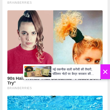
×
नई तकनीक वाली करेंसी की तैयारी,
पॉलिमर नोटों पर केंद्र सरकार की
मुहर,जल्द बाजार में दिखेंगे प्लास्टिक के
₹10 और ₹20 के नोट - Daily Lok
Manch PM Modi U