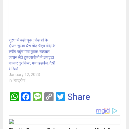
सुरक्षा में बड़ी चूक : रोड शो के
दौरान सुरक्षा घेरा तोड़ पीएम मोदी के
करीब पहुंच गया युवक, तत्काल
एक्शन लेते हुए एसपीजी ने झपट्टा
मारकर दूर किया, मचा हड़कंप, देखें
वीडियो
January 12, 2023
In "राष्ट्रीय"
W
F
M
C
T
Share
h
a
es
o
wi
at
ce
s
py
tt
s
b
a
Li
er