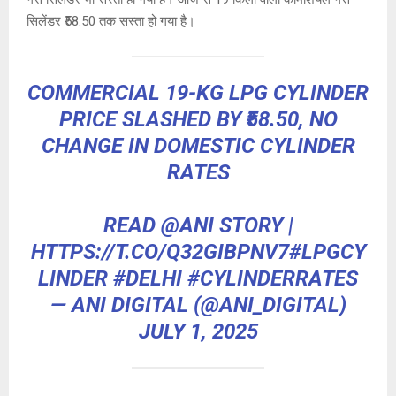
p
o
e
k
सिलेंडर ₹58.50 तक सस्ता हो गया है।
p
k
COMMERCIAL 19-KG LPG CYLINDER
PRICE SLASHED BY ₹58.50, NO
CHANGE IN DOMESTIC CYLINDER
RATES
READ
@ANI
STORY |
HTTPS://T.CO/Q32GIBPNV7
#LPGCY
LINDER
#DELHI
#CYLINDERRATES
— ANI DIGITAL (@ANI_DIGITAL)
JULY 1, 2025