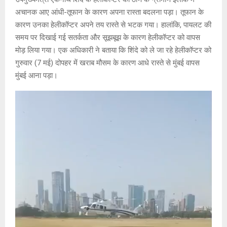
s
b
a
Li
er
अचानक आए आंधी-तूफान के कारण अपना रास्ता बदलना पड़ा। तूफान के
A
o
g
n
कारण उनका हेलीकॉप्टर अपने तय रास्ते से भटक गया। हालांकि, पायलट की
समय पर दिखाई गई सतर्कता और सूझबूझ के कारण हेलीकॉप्टर को वापस
p
o
e
k
मोड़ लिया गया। एक अधिकारी ने बताया कि शिंदे को ले जा रहे हेलीकॉप्टर को
p
k
गुरुवार (7 मई) दोपहर में खराब मौसम के कारण आधे रास्ते से मुंबई वापस
मुंबई आना पड़ा।