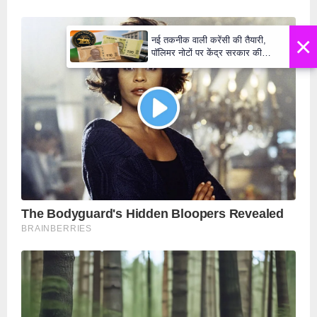
×
नई तकनीक वाली करेंसी की तैयारी,
पॉलिमर नोटों पर केंद्र सरकार की
मुहर,जल्द बाजार में दिखेंगे प्लास्टिक के
₹10 और ₹20 के नोट - Daily Lok
Manch PM Modi U