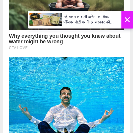
×
नई तकनीक वाली करेंसी की तैयारी,
पॉलिमर नोटों पर केंद्र सरकार की
मुहर,जल्द बाजार में दिखेंगे प्लास्टिक के
₹10 और ₹20 के नोट - Daily Lok
Manch PM Modi U