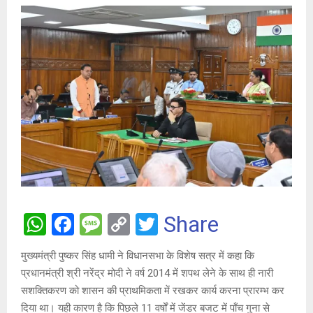
W
F
M
C
T
Share
h
a
es
o
wi
मुख्यमंत्री पुष्कर सिंह धामी ने विधानसभा के विशेष सत्र में कहा कि
at
ce
s
py
tt
प्रधानमंत्री श्री नरेंद्र मोदी ने वर्ष 2014 में शपथ लेने के साथ ही नारी
s
b
a
Li
er
सशक्तिकरण को शासन की प्राथमिकता में रखकर कार्य करना प्रारम्भ कर
दिया था। यही कारण है कि पिछले 11 वर्षों में जेंडर बजट में पाँच गुना से