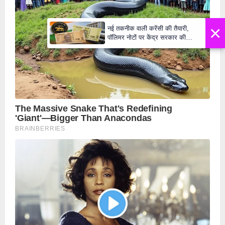
×
नई तकनीक वाली करेंसी की तैयारी,
पॉलिमर नोटों पर केंद्र सरकार की
मुहर,जल्द बाजार में दिखेंगे प्लास्टिक के
₹10 और ₹20 के नोट - Daily Lok
Manch PM Modi U