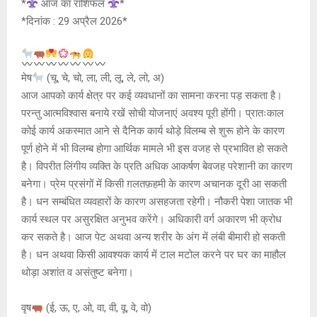
at
ce
s
py
tt
*
आज का राशिफल
*
*दिनांक : 29 अप्रैल 2026*
s
b
a
Li
er
A
o
g
n
p
o
e
k
मेष
(चू, चे, चो, ला, ली, लू, ले, लो, अ)
p
k
आज आपको कार्य क्षेत्र पर कई व्यवधानों का सामना करना पड़ सकता है।
परन्तु आत्मविश्वास बनाये रखें सोची योजनाएं अवश्य पूरी होंगी। प्रातःकाल
कोई कार्य अकस्मात आने से दैनिक कार्य थोड़े विलम्ब से शुरू होने के कारण
पूर्ण होने में भी विलम्ब होगा आर्थिक मामले भी इस वजह से प्रभावित हो सकते
है। विपरीत लिंगीय व्यक्ति के प्रति अधिक आकर्षण बेवजह परेशानी का कारण
बनेगा। प्रेम प्रसंगों में किसी ग़लतफ़हमी के कारण अचानक दूरी आ सकती
है। धन सम्बंधित व्यवहारों के कारण असहजता रहेगी। नौकरी पेशा जातक भी
कार्य स्थल पर असुरक्षित अनुभव करेंगे। अधिकारी वर्ग अकारण भी क्रोध
कर सकते है। आज पेट अथवा अन्य शरीर के अंग में लंबी बीमारी हो सकती
है। धन अथवा किसी आवश्यक कार्य में टाल मटोल करने पर घर का माहौल
थोड़ा अशांत व असंतुष्ट बनेगा।
वृष
(ई, ऊ, ए, ओ, वा, वी, वू, वे, वो)