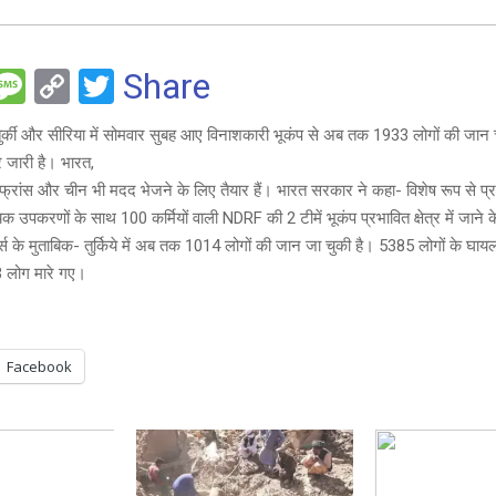
F
M
C
T
Share
es
o
wi
ुर्की और सीरिया में सोमवार सुबह आए विनाशकारी भूकंप से अब तक 1933 लोगों की जान
e
s
py
tt
र जारी है। भारत,
a
Li
er
, फ्रांस और चीन भी मदद भेजने के लिए तैयार हैं। भारत सरकार ने कहा- विशेष रूप से प्र
g
n
 उपकरणों के साथ 100 कर्मियों वाली NDRF की 2 टीमें भूकंप प्रभावित क्षेत्र में जाने के
टर्स के मुताबिक- तुर्किये में अब तक 1014 लोगों की जान जा चुकी है। 5385 लोगों के घा
e
k
83 लोग मारे गए।
Facebook