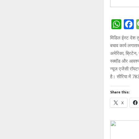
W
h
a
मिडिल ईस्ट देश त
at
c
बचाव कार्य लगाता
s
b
अमेरिका, ब्रिटेन
A
o
स्क्वॉड और आवश्यक
न्यूज एजेंसी रॉय
p
o
है। सीरिया में 7
p
k
Share this:
X