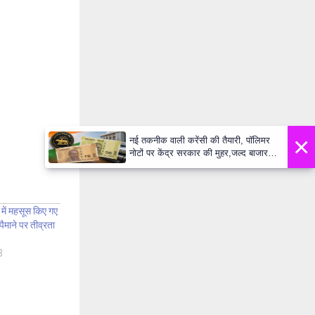
×
नई तकनीक वाली करेंसी की तैयारी, पॉलिमर
नोटों पर केंद्र सरकार की मुहर,जल्द बाजार में
दिखेंगे प्लास्टिक के ₹10 और ₹20 के नोट -
Daily Lok Manch PM Modi U
 में महसूस किए गए
पैमाने पर तीव्रता
3