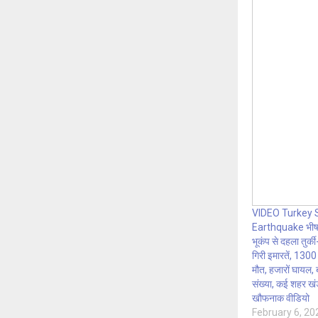
VIDEO Turkey 
Earthquake भीषण
भूकंप से दहला तुर्
गिरी इमारतें, 1300
मौत, हजारों घायल, 
संख्या, कई शहर खंडह
खौफनाक वीडियो
February 6, 20