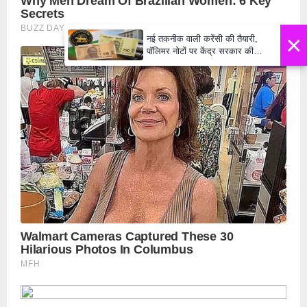
×
नई तकनीक वाली करेंसी की तैयारी,
पॉलिमर नोटों पर केंद्र सरकार की
मुहर,जल्द बाजार में दिखेंगे प्लास्टिक के
₹10 और ₹20 के नोट - Daily Lok
Manch PM Modi U