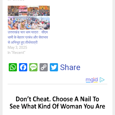
उत्तराखंड चार धाम यात्रा : सीएम
धामी के बेहतर प्रबंध और सेवाभाव
से अभिभूत हुए तीर्थयात्री
May 3, 2025
In "Recent"
W
F
M
C
T
Share
h
a
es
o
wi
at
ce
s
py
tt
s
b
a
Li
er
A
o
g
n
p
o
e
k