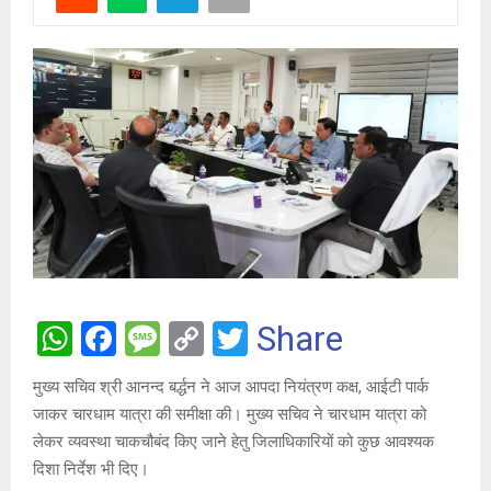
W
F
M
C
T
Share
h
a
es
o
wi
मुख्य सचिव श्री आनन्द बर्द्धन ने आज आपदा नियंत्रण कक्ष, आईटी पार्क
at
ce
s
py
tt
जाकर चारधाम यात्रा की समीक्षा की। मुख्य सचिव ने चारधाम यात्रा को
s
b
a
Li
er
लेकर व्यवस्था चाकचौबंद किए जाने हेतु जिलाधिकारियों को कुछ आवश्यक
A
o
g
n
दिशा निर्देश भी दिए।