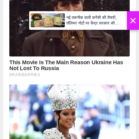
×
नई तकनीक वाली करेंसी की तैयारी,
पॉलिमर नोटों पर केंद्र सरकार की
मुहर,जल्द बाजार में दिखेंगे प्लास्टिक के
₹10 और ₹20 के नोट - Daily Lok
Manch PM Modi U