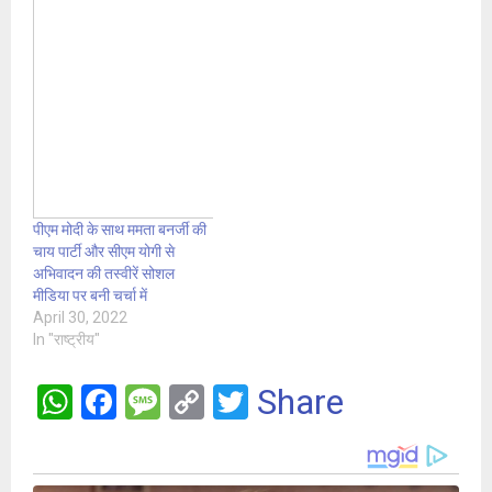
पीएम मोदी के साथ ममता बनर्जी की
चाय पार्टी और सीएम योगी से
अभिवादन की तस्वीरें सोशल
मीडिया पर बनी चर्चा में
April 30, 2022
In "राष्ट्रीय"
W
F
M
C
T
Share
h
a
es
o
wi
at
ce
s
py
tt