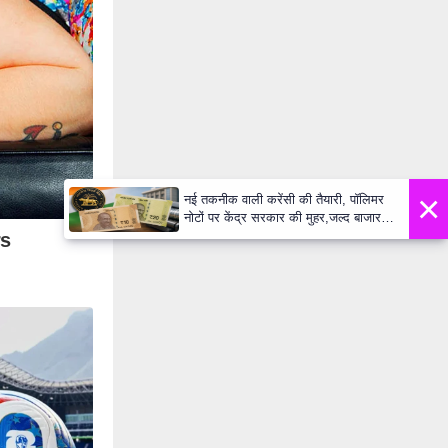
×
नई तकनीक वाली करेंसी की तैयारी, पॉलिमर
नोटों पर केंद्र सरकार की मुहर,जल्द बाजार में
दिखेंगे प्लास्टिक के ₹10 और ₹20 के नोट -
Daily Lok Manch PM Modi U