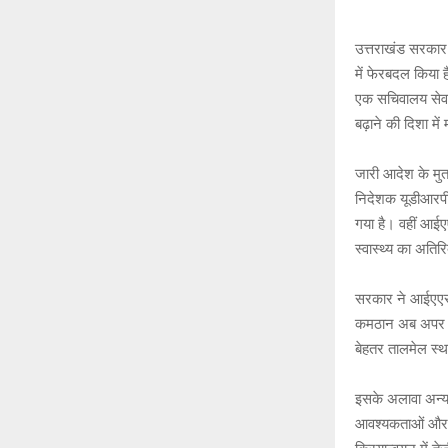
h
a
at
c
उत्तराखंड सरकार 
s
b
में फेरबदल किया 
A
o
एक सचिवालय सेवा 
बढ़ाने की दिशा में 
p
o
p
k
जारी आदेश के मुत
निदेशक यूडीआरपीए
गया है। वहीं आईए
स्वास्थ्य का अतिर
सरकार ने आईएएस अ
कमठान अब अपर सचि
बेहतर तालमेल स्था
इसके अलावा अन्य 
आवश्यकताओं और व