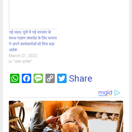
नई पहल, यूपी में नई सरकार के
शपथ ग्रहण समारोह के लिए भाजपा
ने अपने कार्यकर्ताओं को दिया बड़ा
आदेश
March 21, 2022
In "उत्तर प्रदेश"
W
F
M
C
T
Share
h
a
es
o
wi
at
ce
s
py
tt
s
b
a
Li
er
A
o
g
n
p
o
e
k