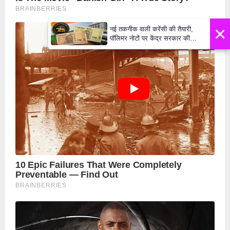
×
नई तकनीक वाली करेंसी की तैयारी,
पॉलिमर नोटों पर केंद्र सरकार की
मुहर,जल्द बाजार में दिखेंगे प्लास्टिक के
₹10 और ₹20 के नोट - Daily Lok
Manch PM Modi U